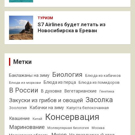
ТУРИЗМ
S7 Airlines будет летать из
Новосибирска в Ереван
Метки
Биология
Баклажаны на зиму
Блюда из кабачков
Блюда из перца
Блюда из помидоров
Блюда из моркови
В России
В духовке
Вегетарианские
Генетика
Засолка
Закуски из грибов и овощей
Кабачки на зиму
Зоология
Капуста белокочанная
Консервация
Квашение
Китай
Маринование
Молекулярная биология
Москва
Мусор