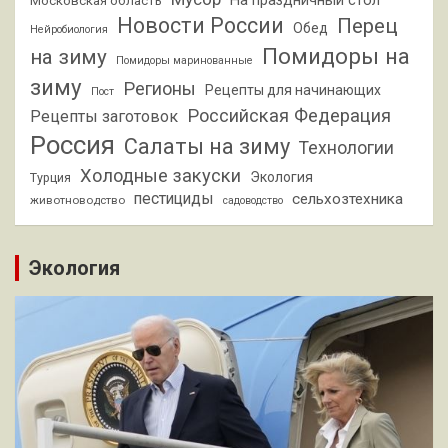
На праздничный стол
Московская область
Новости России
Перец
Обед
Нейробиология
Помидоры на
на зиму
Помидоры маринованные
зиму
Регионы
Рецепты для начинающих
Пост
Российская Федерация
Рецепты заготовок
Россия
Салаты на зиму
Технологии
Холодные закуски
Экология
Турция
пестициды
сельхозтехника
животноводство
садоводство
Экология