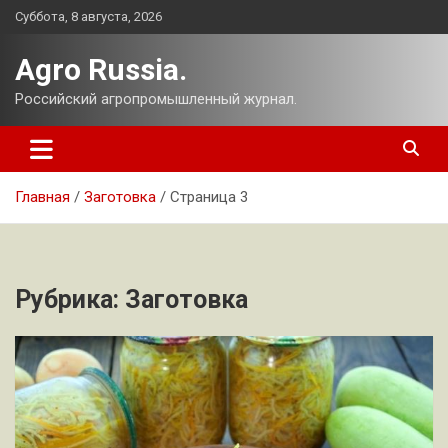
Перейти
Суббота, 8 августа, 2026
к
содержимому
Agro Russia.
Российский агропромышленный журнал.
Главная
Заготовка
Страница 3
Рубрика:
Заготовка