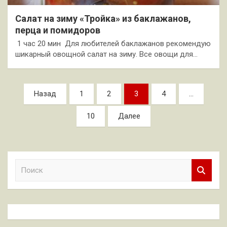
Салат на зиму «Тройка» из баклажанов,
перца и помидоров
1 час 20 мин Для любителей баклажанов рекомендую
шикарный овощной салат на зиму. Все овощи для…
Пагинация
Назад
1
2
3
4
…
записей
10
Далее
П
о
и
с
к