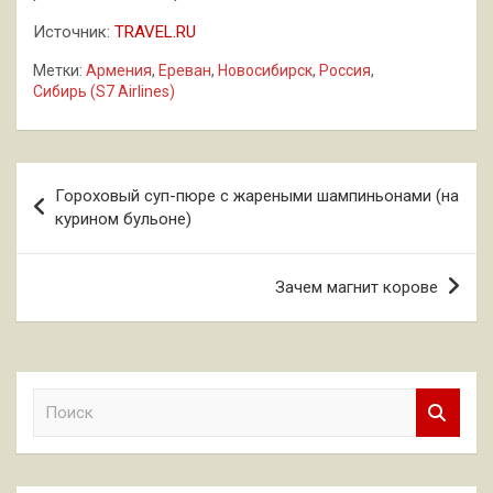
Источник:
TRAVEL.RU
Метки:
Армения
,
Ереван
,
Новосибирск
,
Россия
,
Сибирь (S7 Airlines)
Навигация
Гороховый суп-пюре с жареными шампиньонами (на
по
курином бульоне)
записям
Зачем магнит корове
П
о
и
с
к