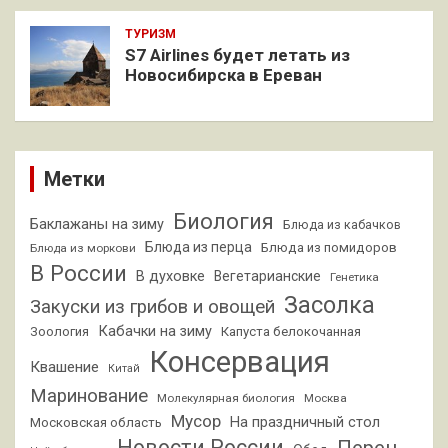
ТУРИЗМ
S7 Airlines будет летать из
Новосибирска в Ереван
Метки
Биология
Баклажаны на зиму
Блюда из кабачков
Блюда из перца
Блюда из помидоров
Блюда из моркови
В России
В духовке
Вегетарианские
Генетика
Засолка
Закуски из грибов и овощей
Кабачки на зиму
Зоология
Капуста белокочанная
Консервация
Квашение
Китай
Маринование
Молекулярная биология
Москва
Мусор
На праздничный стол
Московская область
Новости России