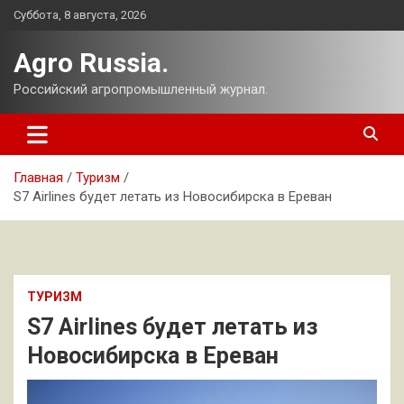
Перейти
Суббота, 8 августа, 2026
к
содержимому
Agro Russia.
Российский агропромышленный журнал.
Главная
Туризм
S7 Airlines будет летать из Новосибирска в Ереван
ТУРИЗМ
S7 Airlines будет летать из
Новосибирска в Ереван