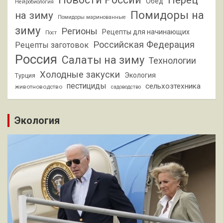
Перец
Обед
Нейробиология
Помидоры на
на зиму
Помидоры маринованные
зиму
Регионы
Рецепты для начинающих
Пост
Российская Федерация
Рецепты заготовок
Россия
Салаты на зиму
Технологии
Холодные закуски
Экология
Турция
пестициды
сельхозтехника
животноводство
садоводство
Экология