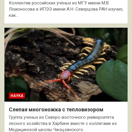
Коллектив российских учёных из МГУ имени М.В.
Ломоносова и ИПЭЭ имени А.Н. Северцова РАН изучил,
как…
НАУКА
Слепая многоножка с тепловизором
Группа ученых из Северо-восточного университета
лесного хозяйства в Харбине вместе с коллегами из
Медицинской школы Чжэцзянского…