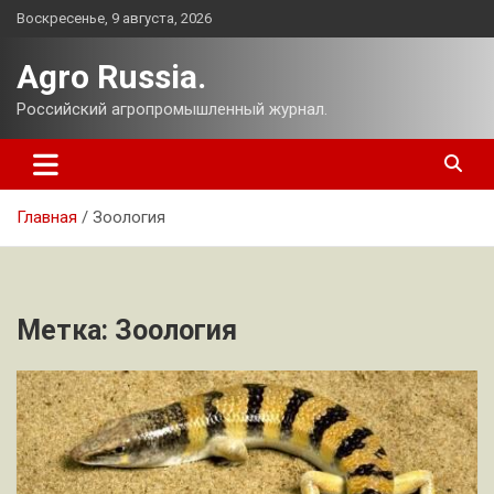
Перейти
Воскресенье, 9 августа, 2026
к
содержимому
Agro Russia.
Российский агропромышленный журнал.
Главная
Зоология
Метка:
Зоология