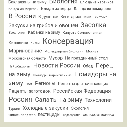
Биология
Баклажаны на зиму
Блюда из кабачков
Блюда из перца
Блюда из помидоров
Блюда из моркови
В России
В духовке
Вегетарианские
Генетика
Засолка
Закуски из грибов и овощей
Кабачки на зиму
Зоология
Капуста белокочанная
Консервация
Квашение
Китай
Маринование
Молекулярная биология
Москва
Мусор
На праздничный стол
Московская область
Новости России
Перец
Обед
Нейробиология
Помидоры на
на зиму
Помидоры маринованные
зиму
Регионы
Рецепты для начинающих
Пост
Российская Федерация
Рецепты заготовок
Россия
Салаты на зиму
Технологии
Холодные закуски
Экология
Турция
пестициды
сельхозтехника
животноводство
садоводство