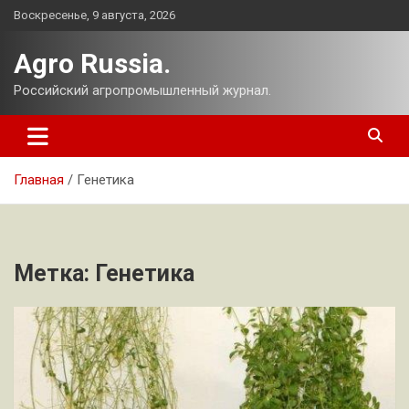
Перейти
Воскресенье, 9 августа, 2026
к
содержимому
Agro Russia.
Российский агропромышленный журнал.
Главная
Генетика
Метка:
Генетика