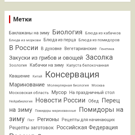
Метки
Биология
Баклажаны на зиму
Блюда из кабачков
Блюда из перца
Блюда из помидоров
Блюда из моркови
В России
В духовке
Вегетарианские
Генетика
Засолка
Закуски из грибов и овощей
Кабачки на зиму
Зоология
Капуста белокочанная
Консервация
Квашение
Китай
Маринование
Молекулярная биология
Москва
Мусор
На праздничный стол
Московская область
Новости России
Перец
Обед
Нейробиология
Помидоры на
на зиму
Помидоры маринованные
зиму
Регионы
Рецепты для начинающих
Пост
Российская Федерация
Рецепты заготовок