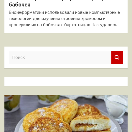
бабочек
Биоинформатики использовали новые компьютерные
технологии для изучения строения хромосом и
проверили их на бабочках-бархатницах. Так удалось…
П
о
и
с
к