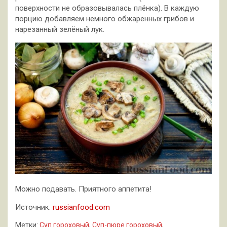
поверхности не образовывалась плёнка). В каждую
порцию добавляем немного обжаренных грибов и
нарезанный зелёный лук.
Можно подавать. Приятного аппетита!
Источник:
russianfood.com
Метки:
Суп гороховый
,
Суп-пюре гороховый
,