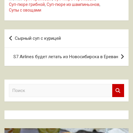
Суп-пюре грибной
,
Суп-пюре из шампиньонов
,
Супы с овощами
Навигация
Сырный суп с курицей
по
записям
S7 Airlines будет летать из Новосибирска в Ереван
П
о
и
с
к