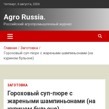
Перейти
Четверг, 6 августа, 2026
к
содержимому
Agro Russia.
Российский агропромышленный журнал.
Главная
Заготовка
Гороховый суп-пюре с жареными шампиньонами (на
курином бульоне)
ЗАГОТОВКА
Гороховый суп-пюре с
жареными шампиньонами (на
курином бульоне)