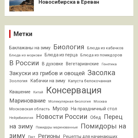
Новосибирска в Ереван
Метки
Биология
Баклажаны на зиму
Блюда из кабачков
Блюда из перца
Блюда из помидоров
Блюда из моркови
В России
В духовке
Вегетарианские
Генетика
Засолка
Закуски из грибов и овощей
Кабачки на зиму
Зоология
Капуста белокочанная
Консервация
Квашение
Китай
Маринование
Молекулярная биология
Москва
Мусор
На праздничный стол
Московская область
Новости России
Перец
Обед
Нейробиология
Помидоры на
на зиму
Помидоры маринованные
зиму
Регионы
Рецепты для начинающих
Пост