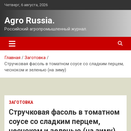
Перейти
Четверг, 6 августа, 2026
к
содержимому
Agro Russia.
Российский агропромышленный журнал.
Главная
Заготовка
Стручковая фасоль в томатном соусе со сладким перцем,
чесноком и зеленью (на зиму)
ЗАГОТОВКА
Стручковая фасоль в томатном
соусе со сладким перцем,
чесноком и зеленью (на зиму)