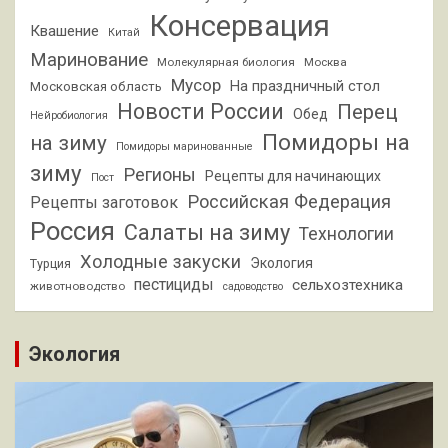
Консервация
Квашение
Китай
Маринование
Молекулярная биология
Москва
Мусор
На праздничный стол
Московская область
Новости России
Перец
Обед
Нейробиология
Помидоры на
на зиму
Помидоры маринованные
зиму
Регионы
Рецепты для начинающих
Пост
Российская Федерация
Рецепты заготовок
Россия
Салаты на зиму
Технологии
Холодные закуски
Экология
Турция
пестициды
сельхозтехника
животноводство
садоводство
Экология