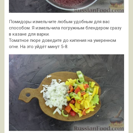
Помидоры измельчите любым удобным для вас
способом. Я измельчила погружным блендером сразу
в казане для варки.
Томатное пюре доведите до кипения на умеренном
огне. На это уйдёт минут 5-8.