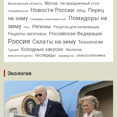
Мусор
На праздничный стол
Московская область
Новости России
Перец
Обед
Нейробиология
Помидоры на
на зиму
Помидоры маринованные
зиму
Регионы
Рецепты для начинающих
Пост
Российская Федерация
Рецепты заготовок
Россия
Салаты на зиму
Технологии
Холодные закуски
Экология
Турция
пестициды
сельхозтехника
животноводство
садоводство
Экология