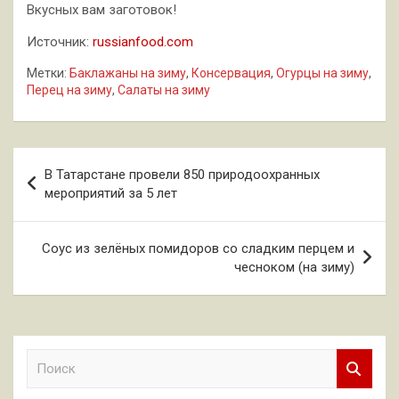
Вкусных вам заготовок!
Источник:
russianfood.com
Метки:
Баклажаны на зиму
,
Консервация
,
Огурцы на зиму
,
Перец на зиму
,
Салаты на зиму
Навигация
В Татарстане провели 850 природоохранных
по
мероприятий за 5 лет
записям
Соус из зелёных помидоров со сладким перцем и
чесноком (на зиму)
П
о
и