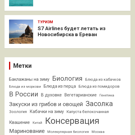
ТУРИЗМ
S7 Airlines будет летать из
Новосибирска в Ереван
Метки
Биология
Баклажаны на зиму
Блюда из кабачков
Блюда из перца
Блюда из помидоров
Блюда из моркови
В России
В духовке
Вегетарианские
Генетика
Засолка
Закуски из грибов и овощей
Кабачки на зиму
Зоология
Капуста белокочанная
Консервация
Квашение
Китай
Маринование
Молекулярная биология
Москва