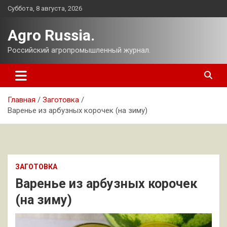
Перейти
Суббота, 8 августа, 2026
к
содержимому
Agro Russia.
Российский агропромышленный журнал.
Главная
Заготовка
Варенье из арбузных корочек (на зиму)
ЗАГОТОВКА
Варенье из арбузных корочек
(на зиму)