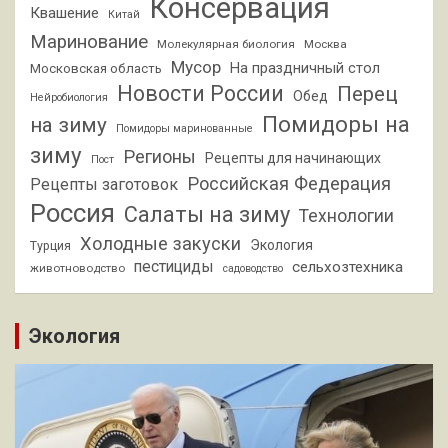
Консервация
Квашение
Китай
Маринование
Молекулярная биология
Москва
Мусор
На праздничный стол
Московская область
Новости России
Перец
Обед
Нейробиология
Помидоры на
на зиму
Помидоры маринованные
зиму
Регионы
Рецепты для начинающих
Пост
Российская Федерация
Рецепты заготовок
Россия
Салаты на зиму
Технологии
Холодные закуски
Экология
Турция
пестициды
сельхозтехника
животноводство
садоводство
Экология