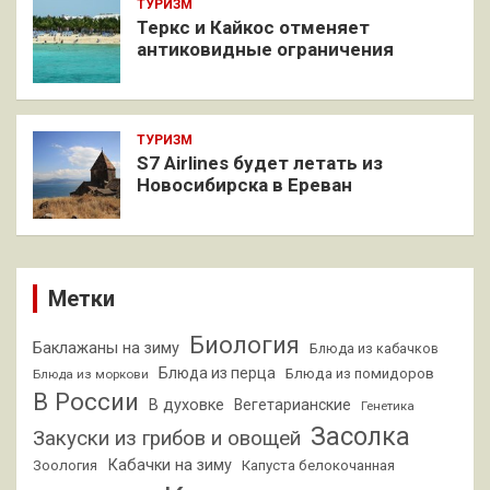
ТУРИЗМ
Теркс и Кайкос отменяет
антиковидные ограничения
ТУРИЗМ
S7 Airlines будет летать из
Новосибирска в Ереван
Метки
Биология
Баклажаны на зиму
Блюда из кабачков
Блюда из перца
Блюда из помидоров
Блюда из моркови
В России
В духовке
Вегетарианские
Генетика
Засолка
Закуски из грибов и овощей
Кабачки на зиму
Зоология
Капуста белокочанная