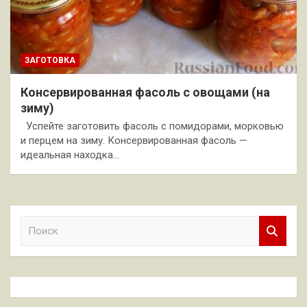
ЗАГОТОВКА
Консервированная фасоль с овощами (на
зиму)
Успейте заготовить фасоль с помидорами, морковью
и перцем на зиму. Консервированная фасоль —
идеальная находка…
П
о
и
с
к