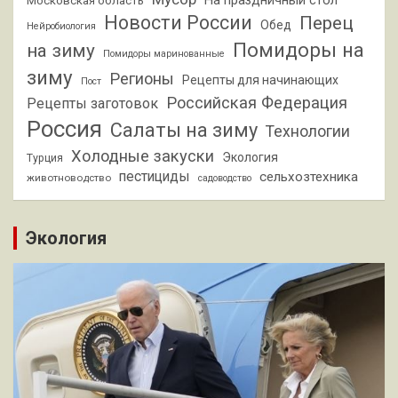
На праздничный стол
Московская область
Новости России
Перец
Обед
Нейробиология
Помидоры на
на зиму
Помидоры маринованные
зиму
Регионы
Рецепты для начинающих
Пост
Российская Федерация
Рецепты заготовок
Россия
Салаты на зиму
Технологии
Холодные закуски
Экология
Турция
пестициды
сельхозтехника
животноводство
садоводство
Экология