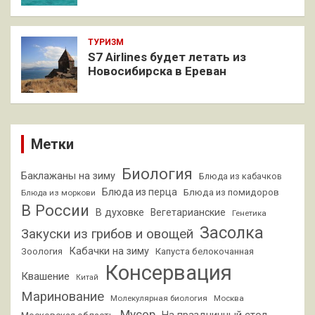
ТУРИЗМ
S7 Airlines будет летать из
Новосибирска в Ереван
Метки
Биология
Баклажаны на зиму
Блюда из кабачков
Блюда из перца
Блюда из помидоров
Блюда из моркови
В России
В духовке
Вегетарианские
Генетика
Засолка
Закуски из грибов и овощей
Кабачки на зиму
Зоология
Капуста белокочанная
Консервация
Квашение
Китай
Маринование
Молекулярная биология
Москва
Мусор