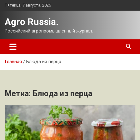
Перейти
Пятница, 7 августа, 2026
к
содержимому
Agro Russia.
Российский агропромышленный журнал.
Главная
Блюда из перца
Метка:
Блюда из перца