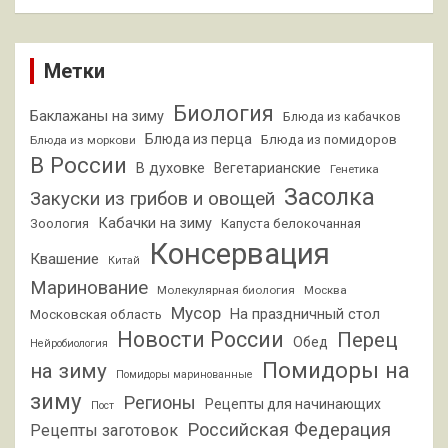
Метки
Биология
Баклажаны на зиму
Блюда из кабачков
Блюда из перца
Блюда из помидоров
Блюда из моркови
В России
В духовке
Вегетарианские
Генетика
Засолка
Закуски из грибов и овощей
Кабачки на зиму
Зоология
Капуста белокочанная
Консервация
Квашение
Китай
Маринование
Молекулярная биология
Москва
Мусор
На праздничный стол
Московская область
Новости России
Перец
Обед
Нейробиология
Помидоры на
на зиму
Помидоры маринованные
зиму
Регионы
Рецепты для начинающих
Пост
Российская Федерация
Рецепты заготовок