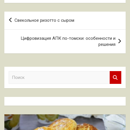
Навигация
Свекольное ризотто с сыром
по
записям
Цифровизация АПК по-томски: особенности и
решения
П
о
и
с
к