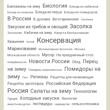
Биология
Баклажаны на зиму
Блюда из кабачков
Блюда из перца
Блюда из помидоров
Блюда из моркови
В России
В духовке
Вегетарианские
Генетика
Засолка
Закуски из грибов и овощей
Кабачки на зиму
Зоология
Капуста белокочанная
Консервация
Квашение
Китай
Маринование
Молекулярная биология
Москва
Мусор
На праздничный стол
Московская область
Новости России
Перец
Обед
Нейробиология
Помидоры на
на зиму
Помидоры маринованные
зиму
Регионы
Рецепты для начинающих
Пост
Российская Федерация
Рецепты заготовок
Россия
Салаты на зиму
Технологии
Холодные закуски
Экология
Турция
пестициды
сельхозтехника
животноводство
садоводство