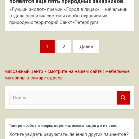
появятся ещё пять природных заказников
«Лучший эколог» премии «Город в лицах» — начальник
отдела развития системы особо охраняемых
природных территорий Санкт-Петербурга…
Пагинация
1
2
Далее
записей
массажный центр - смотрите на нашем сайте
|
мебельные
магазины в самаре адреса
П
о
и
с
к
Галерея работ: виниры, коронки, имплантация до и после
Хотите увидеть результаты лечения других пациентов?