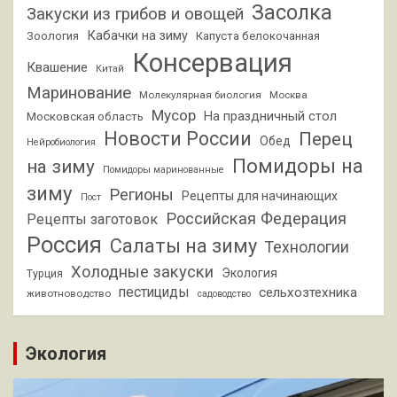
Засолка
Закуски из грибов и овощей
Кабачки на зиму
Зоология
Капуста белокочанная
Консервация
Квашение
Китай
Маринование
Молекулярная биология
Москва
Мусор
На праздничный стол
Московская область
Новости России
Перец
Обед
Нейробиология
Помидоры на
на зиму
Помидоры маринованные
зиму
Регионы
Рецепты для начинающих
Пост
Российская Федерация
Рецепты заготовок
Россия
Салаты на зиму
Технологии
Холодные закуски
Экология
Турция
пестициды
сельхозтехника
животноводство
садоводство
Экология