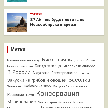
ТУРИЗМ
S7 Airlines будет летать из
Новосибирска в Ереван
Метки
Биология
Баклажаны на зиму
Блюда из кабачков
Блюда из перца
Блюда из помидоров
Блюда из моркови
В России
В духовке
Вегетарианские
Генетика
Засолка
Закуски из грибов и овощей
Кабачки на зиму
Зоология
Капуста белокочанная
Консервация
Квашение
Китай
Маринование
Молекулярная биология
Москва
Мусор