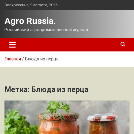
Перейти
Воскресенье, 9 августа, 2026
к
содержимому
Agro Russia.
Российский агропромышленный журнал.
Главная
Блюда из перца
Метка:
Блюда из перца