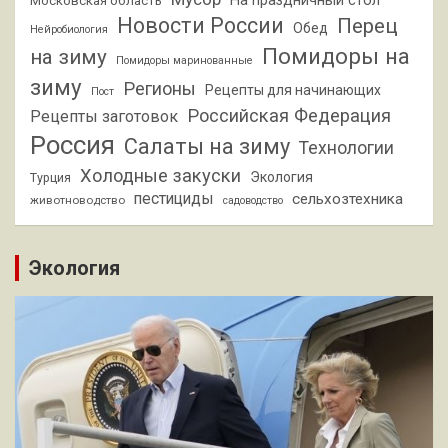
На праздничный стол
Московская область
Новости России
Перец
Обед
Нейробиология
Помидоры на
на зиму
Помидоры маринованные
зиму
Регионы
Рецепты для начинающих
Пост
Российская Федерация
Рецепты заготовок
Россия
Салаты на зиму
Технологии
Холодные закуски
Экология
Турция
пестициды
сельхозтехника
животноводство
садоводство
Экология