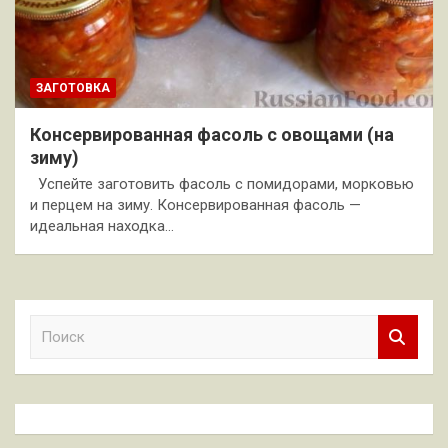
ЗАГОТОВКА
Консервированная фасоль с овощами (на
зиму)
Успейте заготовить фасоль с помидорами, морковью
и перцем на зиму. Консервированная фасоль —
идеальная находка…
П
о
и
с
к