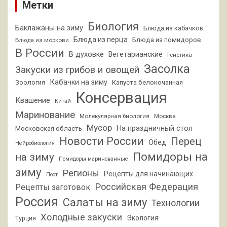
Метки
Биология
Баклажаны на зиму
Блюда из кабачков
Блюда из перца
Блюда из помидоров
Блюда из моркови
В России
В духовке
Вегетарианские
Генетика
Засолка
Закуски из грибов и овощей
Кабачки на зиму
Зоология
Капуста белокочанная
Консервация
Квашение
Китай
Маринование
Молекулярная биология
Москва
Мусор
На праздничный стол
Московская область
Новости России
Перец
Обед
Нейробиология
Помидоры на
на зиму
Помидоры маринованные
зиму
Регионы
Рецепты для начинающих
Пост
Российская Федерация
Рецепты заготовок
Россия
Салаты на зиму
Технологии
Холодные закуски
Экология
Турция