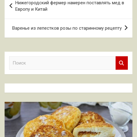
Нижегородский фермер намерен поставлять мед в
по
Европу и Китай
записям
Варенье из лепестков розы по старинному рецепту
П
о
и
с
к