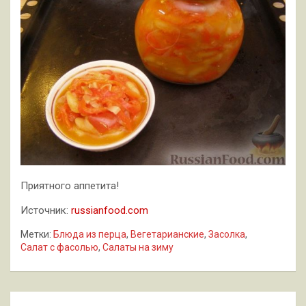
Приятного аппетита!
Источник:
russianfood.com
Метки:
Блюда из перца
,
Вегетарианские
,
Засолка
,
Салат с фасолью
,
Салаты на зиму
Навигация