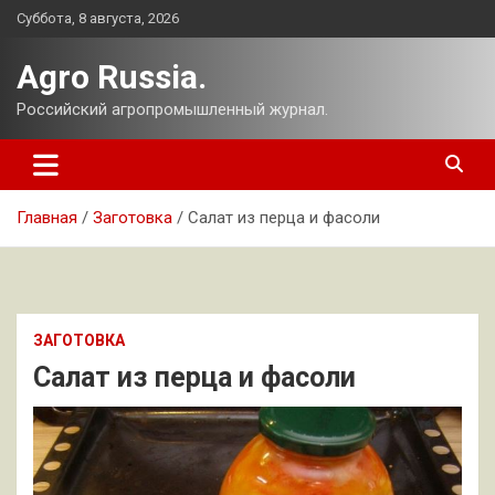
Перейти
Суббота, 8 августа, 2026
к
содержимому
Agro Russia.
Российский агропромышленный журнал.
Главная
Заготовка
Салат из перца и фасоли
ЗАГОТОВКА
Салат из перца и фасоли