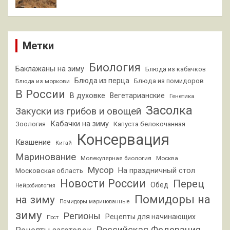
Метки
Биология
Баклажаны на зиму
Блюда из кабачков
Блюда из перца
Блюда из помидоров
Блюда из моркови
В России
В духовке
Вегетарианские
Генетика
Засолка
Закуски из грибов и овощей
Кабачки на зиму
Зоология
Капуста белокочанная
Консервация
Квашение
Китай
Маринование
Молекулярная биология
Москва
Мусор
На праздничный стол
Московская область
Новости России
Перец
Обед
Нейробиология
Помидоры на
на зиму
Помидоры маринованные
зиму
Регионы
Рецепты для начинающих
Пост
Российская Федерация