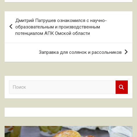
Навигация
Дмитрий Патрушев ознакомился с научно-
по
образовательным и производственным
потенциалом АПК Омской области
записям
Заправка для солянок и рассольников
П
о
и
с
к