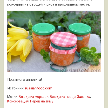
консервы из овощей и риса в прохладном месте.
Приятного аппетита!
Источник:
russianfood.com
Метки:
Блюда из моркови
,
Блюда из перца
,
Засолка
,
Консервация
,
Перец на зиму