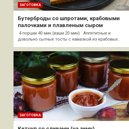
ЗАГОТОВКА
Бутерброды со шпротами, крабовыми
палочками и плавленым сыром
4 порции 40 мин (ваши 20 мин) Аппетитные и
довольно сытные тосты с намазкой из крабовых…
ЗАГОТОВКА
Кетчуп со сливами (на зиму)