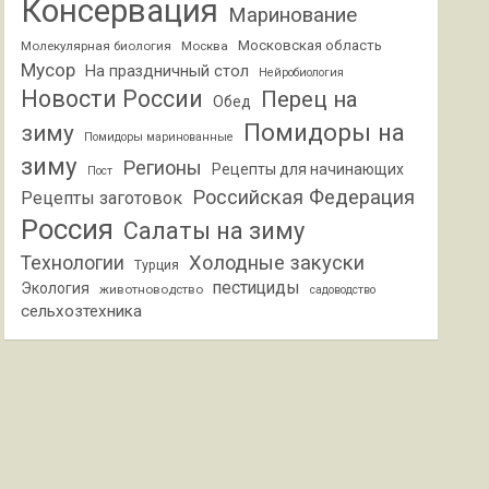
Консервация
Маринование
Московская область
Молекулярная биология
Москва
Мусор
На праздничный стол
Нейробиология
Новости России
Перец на
Обед
Помидоры на
зиму
Помидоры маринованные
зиму
Регионы
Рецепты для начинающих
Пост
Российская Федерация
Рецепты заготовок
Россия
Салаты на зиму
Холодные закуски
Технологии
Турция
пестициды
Экология
животноводство
садоводство
сельхозтехника