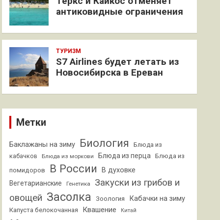
Теркс и Кайкос отменяет
антиковидные ограничения
ТУРИЗМ
S7 Airlines будет летать из
Новосибирска в Ереван
Метки
Биология
Баклажаны на зиму
Блюда из
Блюда из перца
кабачков
Блюда из
Блюда из моркови
В России
В духовке
помидоров
Закуски из грибов и
Вегетарианские
Генетика
Засолка
овощей
Кабачки на зиму
Зоология
Квашение
Капуста белокочанная
Китай