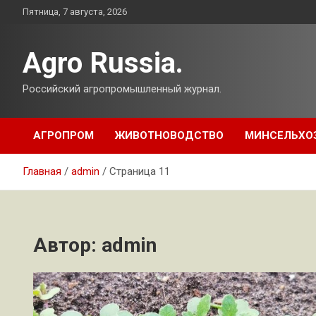
Перейти
Пятница, 7 августа, 2026
к
содержимому
Agro Russia.
Российский агропромышленный журнал.
АГРОПРОМ
ЖИВОТНОВОДСТВО
МИНСЕЛЬХО
Главная
admin
Страница 11
Автор:
admin