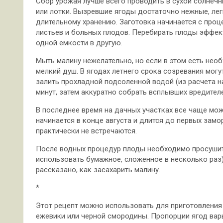
Сбор урожая лучше всего проводить в сухой солнечн
или лотки. Вызревшие ягоды достаточно нежные, ле
длительному хранению. Заготовка начинается с проц
листьев и больных плодов. Перебирать плоды эффе
одной емкости в другую.
Мыть малину нежелательно, но если в этом есть нео
мелкий душ. В ягодах летнего срока созревания мог
залить прохладной подсоленной водой (из расчета на
минут, затем аккуратно собрать всплывших вредителе
В последнее время на дачных участках все чаще мож
начинается в конце августа и длится до первых замо
практически не встречаются.
После водных процедур плоды необходимо просушить
использовать бумажное, сложенное в несколько раз)
рассказано, как засахарить малину.
*
Этот рецепт можно использовать для приготовления
ежевики или черной смородины. Пропорции ягод варь