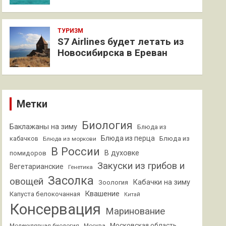
ТУРИЗМ
S7 Airlines будет летать из
Новосибирска в Ереван
Метки
Биология
Баклажаны на зиму
Блюда из
Блюда из перца
кабачков
Блюда из
Блюда из моркови
В России
В духовке
помидоров
Закуски из грибов и
Вегетарианские
Генетика
Засолка
овощей
Кабачки на зиму
Зоология
Квашение
Капуста белокочанная
Китай
Консервация
Маринование
Московская область
Молекулярная биология
Москва