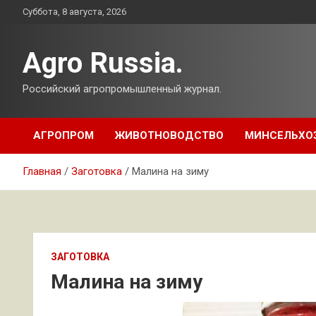
Перейти
Суббота, 8 августа, 2026
к
содержимому
Agro Russia.
Российский агропромышленный журнал.
АГРОПРОМ
ЖИВОТНОВОДСТВО
МИНСЕЛЬХО
Главная
Заготовка
Малина на зиму
ЗАГОТОВКА
Малина на зиму