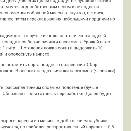
ый день. Для этих целей подойдут неглубокие ящички
гко мнутся под собственным весом и не подлежат
есса очистки собранной массы от жучков, веточек,
ктивнее путем перекладывания небольшими порциями из
бходимость, то лучше использовать очень холодный
ут попадаться белые личинки насекомых. Урожай надо
 1 литр – 1 столовая ложка соли) и выдержать 10
й и ополоснуть начисто.
но встретить сорта позднего созревания. Сбор
розков. В осенних плодах личинки насекомых (червячки)
, рассыпав тонким слоем на полотенце (лучше
. Обсохшие ягоды готовы к переработке. Далее будет
 сырого варенья из малины с добавлением клубники,
ируются, но наиболее распространенный вариант — 0,5