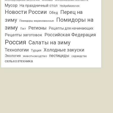
Мусор
На праздничный стол
Нейробиология
Новости России
Перец на
Обед
Помидоры на
зиму
Помидоры маринованные
зиму
Регионы
Рецепты для начинающих
Пост
Российская Федерация
Рецепты заготовок
Россия
Салаты на зиму
Холодные закуски
Технологии
Турция
пестициды
Экология
животноводство
садоводство
сельхозтехника