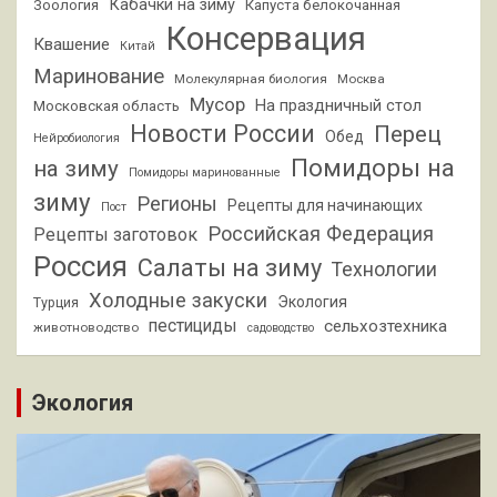
Кабачки на зиму
Зоология
Капуста белокочанная
Консервация
Квашение
Китай
Маринование
Молекулярная биология
Москва
Мусор
На праздничный стол
Московская область
Новости России
Перец
Обед
Нейробиология
Помидоры на
на зиму
Помидоры маринованные
зиму
Регионы
Рецепты для начинающих
Пост
Российская Федерация
Рецепты заготовок
Россия
Салаты на зиму
Технологии
Холодные закуски
Экология
Турция
пестициды
сельхозтехника
животноводство
садоводство
Экология