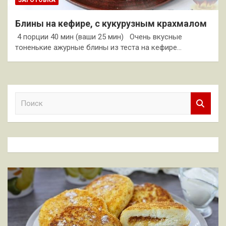
ЗАГОТОВКА
Блины на кефире, с кукурузным крахмалом
4 порции 40 мин (ваши 25 мин) Очень вкусные
тоненькие ажурные блины из теста на кефире…
П
о
и
с
к