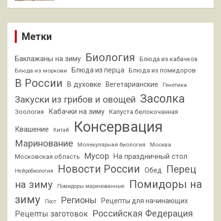
Метки
Биология
Баклажаны на зиму
Блюда из кабачков
Блюда из перца
Блюда из помидоров
Блюда из моркови
В России
В духовке
Вегетарианские
Генетика
Засолка
Закуски из грибов и овощей
Кабачки на зиму
Зоология
Капуста белокочанная
Консервация
Квашение
Китай
Маринование
Молекулярная биология
Москва
Мусор
На праздничный стол
Московская область
Новости России
Перец
Обед
Нейробиология
Помидоры на
на зиму
Помидоры маринованные
зиму
Регионы
Рецепты для начинающих
Пост
Российская Федерация
Рецепты заготовок