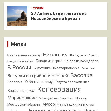
ТУРИЗМ
S7 Airlines будет летать из
Новосибирска в Ереван
Метки
Биология
Баклажаны на зиму
Блюда из кабачков
Блюда из перца
Блюда из помидоров
Блюда из моркови
В России
В духовке
Вегетарианские
Генетика
Засолка
Закуски из грибов и овощей
Кабачки на зиму
Зоология
Капуста белокочанная
Консервация
Квашение
Китай
Маринование
Молекулярная биология
Москва
Мусор
На праздничный стол
Московская область
Новости России
Перец