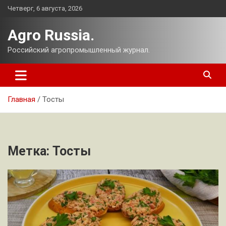
Перейти
Четверг, 6 августа, 2026
к
содержимому
Agro Russia.
Российский агропромышленный журнал.
Главная
Тосты
Метка:
Тосты