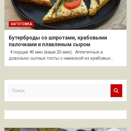
ЗАГОТОВКА
Бутерброды со шпротами, крабовыми
палочками и плавленым сыром
4 порции 40 мин (ваши 20 мин) Аппетитные и
довольно сытные тосты с намазкой из крабовых…
П
о
и
с
к