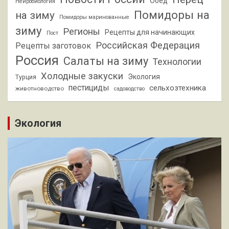
Обед
Нейробиология
Помидоры на
на зиму
Помидоры маринованные
зиму
Регионы
Рецепты для начинающих
Пост
Российская Федерация
Рецепты заготовок
Россия
Салаты на зиму
Технологии
Холодные закуски
Экология
Турция
пестициды
сельхозтехника
животноводство
садоводство
Экология