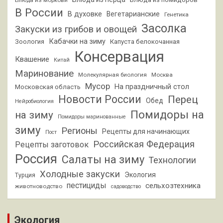
В России
В духовке
Вегетарианские
Генетика
Засолка
Закуски из грибов и овощей
Кабачки на зиму
Зоология
Капуста белокочанная
Консервация
Квашение
Китай
Маринование
Молекулярная биология
Москва
Мусор
На праздничный стол
Московская область
Новости России
Перец
Обед
Нейробиология
Помидоры на
на зиму
Помидоры маринованные
зиму
Регионы
Рецепты для начинающих
Пост
Российская Федерация
Рецепты заготовок
Россия
Салаты на зиму
Технологии
Холодные закуски
Экология
Турция
пестициды
сельхозтехника
животноводство
садоводство
Экология