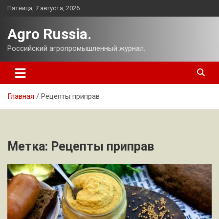
Перейти
Пятница, 7 августа, 2026
к
содержимому
Agro Russia.
Российский агропромышленный журнал.
Главная
Рецепты приправ
Метка:
Рецепты приправ