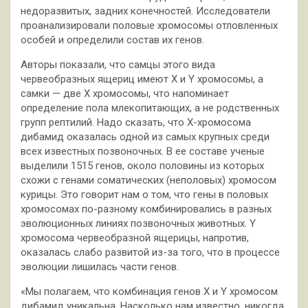
недоразвитых, задних конечностей. Исследователи
проанализировали половые хромосомы отловленных
особей и определили состав их генов.
Авторы показали, что самцы этого вида
червеобразных ящериц имеют X и Y хромосомы, а
самки — две X хромосомы, что напоминает
определение пола млекопитающих, а не родственных
групп рептилий. Надо сказать, что X-хромосома
дибамид оказалась одной из самых крупных среди
всех известных позвоночных. В ее составе ученые
выделили 1515 генов, около половины из которых
схожи с генами соматических (неполовых) хромосом
курицы. Это говорит нам о том, что гены в половых
хромосомах по-разному комбинировались в разных
эволюционных линиях позвоночных животных. Y
хромосома червеобразной ящерицы, напротив,
оказалась слабо развитой из-за того, что в процессе
эволюции лишилась части генов.
«Мы полагаем, что комбинация генов X и Y хромосом
дибамид уникальна. Насколько нам известно, никогда