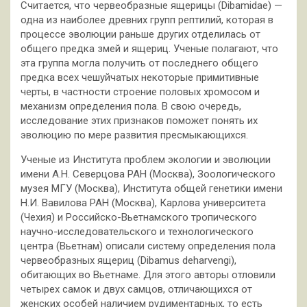
Считается, что червеобразные ящерицы (Dibamidae) —
одна из наиболее древних групп рептилий, которая в
процессе эволюции раньше других отделилась от
общего предка змей и ящериц. Ученые полагают, что
эта группа могла получить от последнего общего
предка всех чешуйчатых некоторые примитивные
черты, в частности строение половых хромосом и
механизм определения пола. В свою очередь,
исследование этих признаков поможет понять их
эволюцию по мере развития пресмыкающихся.
Ученые из Института проблем экологии и эволюции
имени А.Н. Северцова РАН (Москва), Зоологического
музея МГУ (Москва), Института общей генетики имени
Н.И. Вавилова РАН (Москва), Карлова университета
(Чехия) и Российско-Вьетнамского тропического
научно-исследовательского и технологического
центра (Вьетнам) описали систему определения пола
червеобразных ящериц (Dibamus deharvengi),
обитающих во Вьетнаме. Для этого авторы отловили
четырех самок и двух самцов, отличающихся от
женских особей наличием рудиментарных, то есть