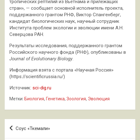
тропических рептилий из Вьетнама и прилежащих
стран», — сообщает основной исполнитель проекта,
поддержанного грантом РНФ, Виктор Спангенберг,
кандидат биологических наук, научный сотрудник
Института проблем экологии и эволюции имени А.Н.
Северцова РАН.
Результаты исследования, поддержанного грантом
Российского научного фонда (РНФ), опубликованы в
Journal of Evolutionary Biology
.
Информация взята с портала «Научная Россия»
(https://scientificrussia.ru/)
Источник:
sci-dig.ru
Метки:
Биология
,
Генетика
,
Зоология
,
Эволюция
Навигация
Соус «Ткемали»
по