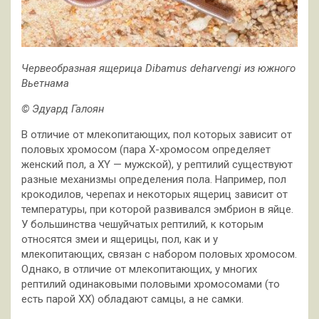
Червеобразная ящерица Dibamus deharvengi из южного
Вьетнама
© Эдуард Галоян
В отличие от млекопитающих, пол которых зависит от
половых хромосом (пара X-хромосом определяет
женский пол, а XY — мужской), у рептилий существуют
разные механизмы определения пола. Например, пол
крокодилов, черепах и некоторых ящериц зависит от
температуры, при которой развивался эмбрион в яйце.
У большинства чешуйчатых рептилий, к которым
относятся змеи и ящерицы, пол, как и у
млекопитающих, связан с набором половых хромосом.
Однако, в отличие от млекопитающих, у многих
рептилий одинаковыми половыми хромосомами (то
есть парой XX) обладают самцы, а не самки.