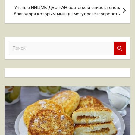
записям
Ученые ННЦМБ ДВО РАН составили список генов,
благодаря которым мышцы могут регенерировать
П
о
и
с
к