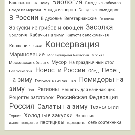
Биология
Баклажаны на зиму
Блюда из кабачков
Блюда из перца
Блюда из помидоров
Блюда из моркови
В России
В духовке
Вегетарианские
Генетика
Засолка
Закуски из грибов и овощей
Кабачки на зиму
Зоология
Капуста белокочанная
Консервация
Квашение
Китай
Маринование
Молекулярная биология
Москва
Мусор
На праздничный стол
Московская область
Новости России
Перец
Обед
Нейробиология
Помидоры на
на зиму
Помидоры маринованные
зиму
Регионы
Рецепты для начинающих
Пост
Российская Федерация
Рецепты заготовок
Россия
Салаты на зиму
Технологии
Холодные закуски
Экология
Турция
пестициды
сельхозтехника
животноводство
садоводство