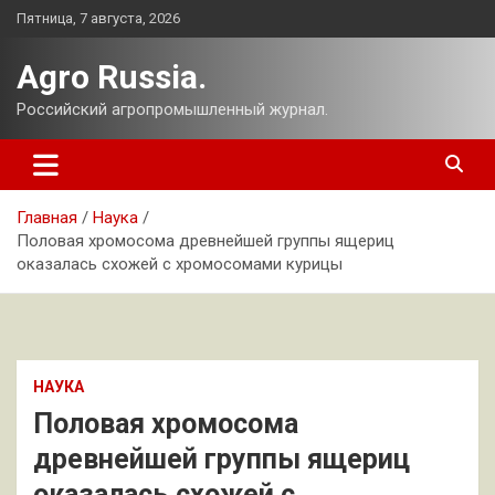
Перейти
Пятница, 7 августа, 2026
к
содержимому
Agro Russia.
Российский агропромышленный журнал.
Главная
Наука
Половая хромосома древнейшей группы ящериц
оказалась схожей с хромосомами курицы
НАУКА
Половая хромосома
древнейшей группы ящериц
оказалась схожей с