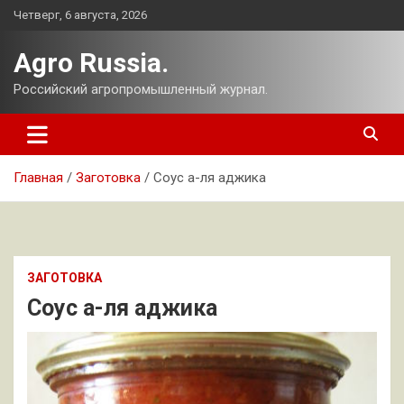
Перейти
Четверг, 6 августа, 2026
к
содержимому
Agro Russia.
Российский агропромышленный журнал.
Главная
Заготовка
Соус а-ля аджика
ЗАГОТОВКА
Соус а-ля аджика