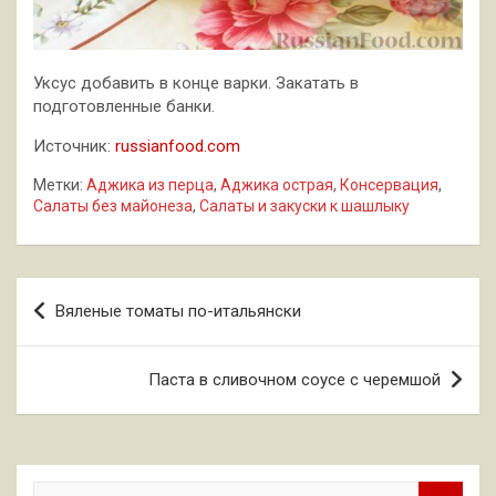
Уксус добавить в конце варки. Закатать в
подготовленные банки.
Источник:
russianfood.com
Метки:
Аджика из перца
,
Аджика острая
,
Консервация
,
Салаты без майонеза
,
Салаты и закуски к шашлыку
Навигация
Вяленые томаты по-итальянски
по
записям
Паста в сливочном соусе с черемшой
П