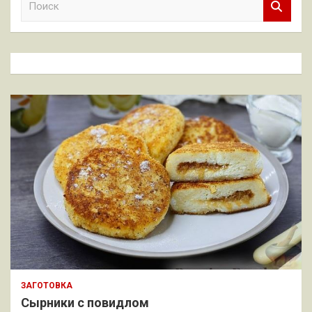
о
и
с
к
ЗАГОТОВКА
Сырники с повидлом