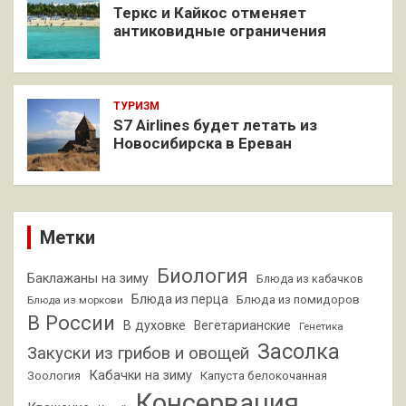
Теркс и Кайкос отменяет
антиковидные ограничения
ТУРИЗМ
S7 Airlines будет летать из
Новосибирска в Ереван
Метки
Биология
Баклажаны на зиму
Блюда из кабачков
Блюда из перца
Блюда из помидоров
Блюда из моркови
В России
В духовке
Вегетарианские
Генетика
Засолка
Закуски из грибов и овощей
Кабачки на зиму
Зоология
Капуста белокочанная
Консервация