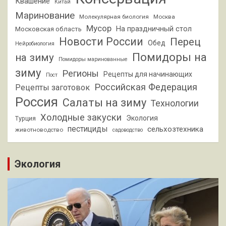
Квашение
Китай
Маринование
Молекулярная биология
Москва
Мусор
На праздничный стол
Московская область
Новости России
Перец
Обед
Нейробиология
Помидоры на
на зиму
Помидоры маринованные
зиму
Регионы
Рецепты для начинающих
Пост
Российская Федерация
Рецепты заготовок
Россия
Салаты на зиму
Технологии
Холодные закуски
Экология
Турция
пестициды
сельхозтехника
животноводство
садоводство
Экология