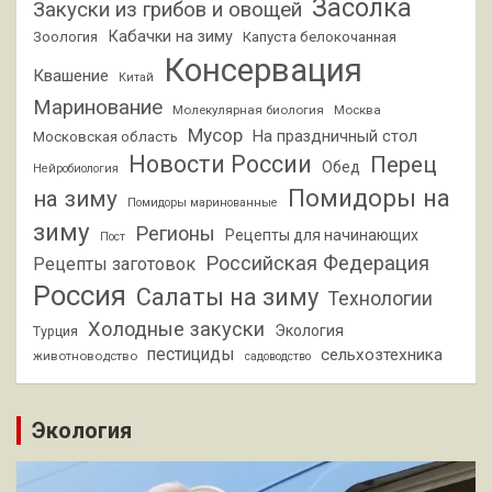
Засолка
Закуски из грибов и овощей
Кабачки на зиму
Зоология
Капуста белокочанная
Консервация
Квашение
Китай
Маринование
Молекулярная биология
Москва
Мусор
На праздничный стол
Московская область
Новости России
Перец
Обед
Нейробиология
Помидоры на
на зиму
Помидоры маринованные
зиму
Регионы
Рецепты для начинающих
Пост
Российская Федерация
Рецепты заготовок
Россия
Салаты на зиму
Технологии
Холодные закуски
Экология
Турция
пестициды
сельхозтехника
животноводство
садоводство
Экология