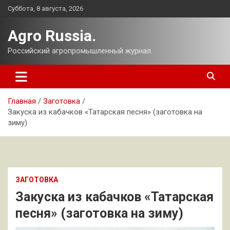
Перейти
Суббота, 8 августа, 2026
к
содержимому
Agro Russia.
Российский агропромышленный журнал.
Главная
Заготовка
Закуска из кабачков «Татарская песня» (заготовка на
зиму)
ЗАГОТОВКА
Закуска из кабачков «Татарская
песня» (заготовка на зиму)