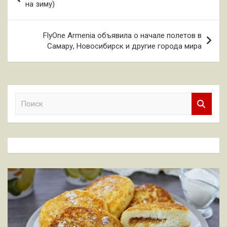
по
на зиму)
записям
FlyOne Armenia объявила о начале полетов в
Самару, Новосибирск и другие города мира
П
о
и
с
к