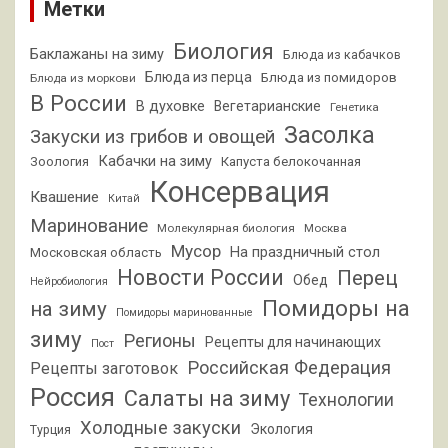
Метки
Биология
Баклажаны на зиму
Блюда из кабачков
Блюда из перца
Блюда из помидоров
Блюда из моркови
В России
В духовке
Вегетарианские
Генетика
Засолка
Закуски из грибов и овощей
Кабачки на зиму
Зоология
Капуста белокочанная
Консервация
Квашение
Китай
Маринование
Молекулярная биология
Москва
Мусор
На праздничный стол
Московская область
Новости России
Перец
Обед
Нейробиология
Помидоры на
на зиму
Помидоры маринованные
зиму
Регионы
Рецепты для начинающих
Пост
Российская Федерация
Рецепты заготовок
Россия
Салаты на зиму
Технологии
Холодные закуски
Экология
Турция