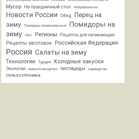
Мусор
На праздничный стол
Нейробиология
Новости России
Перец на
Обед
Помидоры на
зиму
Помидоры маринованные
зиму
Регионы
Рецепты для начинающих
Пост
Российская Федерация
Рецепты заготовок
Россия
Салаты на зиму
Холодные закуски
Технологии
Турция
пестициды
Экология
животноводство
садоводство
сельхозтехника