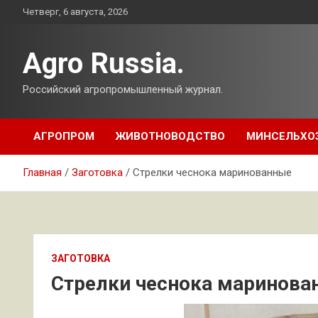
Перейти
Четверг, 6 августа, 2026
к
содержимому
Agro Russia.
Российский агропромышленный журнал.
АГРОПРОМ
ЖИВОТНОВОДСТВО
МИНСЕЛЬХО
Главная
Заготовка
Стрелки чеснока маринованные
ЗАГОТОВКА
Стрелки чеснока маринова