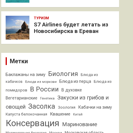
ТУРИЗМ
S7 Airlines будет летать из
Новосибирска в Ереван
Метки
Биология
Баклажаны на зиму
Блюда из
Блюда из перца
кабачков
Блюда из
Блюда из моркови
В России
В духовке
помидоров
Закуски из грибов и
Вегетарианские
Генетика
Засолка
овощей
Кабачки на зиму
Зоология
Квашение
Капуста белокочанная
Китай
Консервация
Маринование
Московская область
Молекулярная биология
Москва