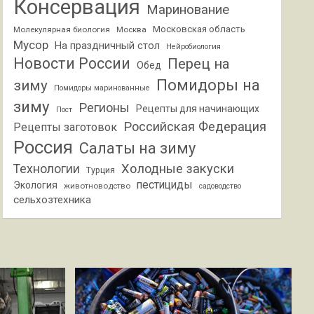
Консервация
Маринование
Московская область
Молекулярная биология
Москва
Мусор
На праздничный стол
Нейробиология
Новости России
Перец на
Обед
Помидоры на
зиму
Помидоры маринованные
зиму
Регионы
Рецепты для начинающих
Пост
Российская Федерация
Рецепты заготовок
Россия
Салаты на зиму
Холодные закуски
Технологии
Турция
пестициды
Экология
животноводство
садоводство
сельхозтехника