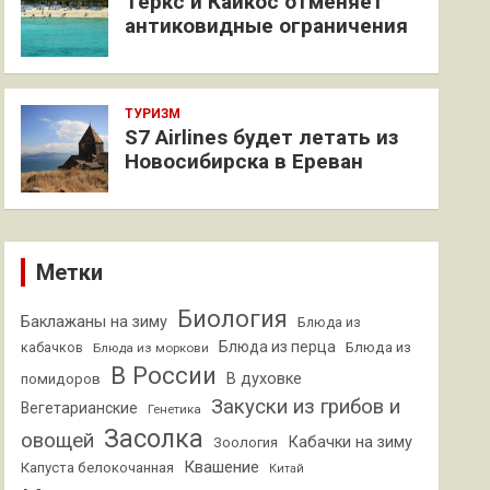
Теркс и Кайкос отменяет
антиковидные ограничения
ТУРИЗМ
S7 Airlines будет летать из
Новосибирска в Ереван
Метки
Биология
Баклажаны на зиму
Блюда из
Блюда из перца
кабачков
Блюда из
Блюда из моркови
В России
В духовке
помидоров
Закуски из грибов и
Вегетарианские
Генетика
Засолка
овощей
Кабачки на зиму
Зоология
Квашение
Капуста белокочанная
Китай