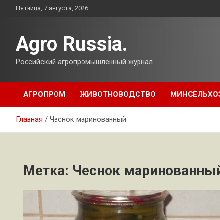
Перейти
Пятница, 7 августа, 2026
к
содержимому
Agro Russia.
Российский агропромышленный журнал.
АГРОПРОМ
ЖИВОТНОВОДСТВО
МИНСЕЛЬХО
Главная
Чеснок маринованный
Метка:
Чеснок маринованны