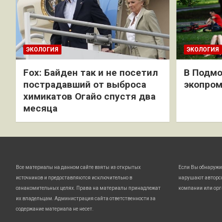
ЭКОЛОГИЯ
ЭКОЛОГИЯ
Fox: Байден так и не посетил
В Подмо
пострадавший от выброса
экопро
химикатов Огайо спустя два
месяца
Все материалы на данном сайте взяты из открытых
Если Вы обнаружи
источников и предоставляются исключительно в
нарушают авторс
ознакомительных целях. Права на материалы принадлежат
компании или орг
их владельцам. Администрация сайта ответственности за
содержание материала не несет.