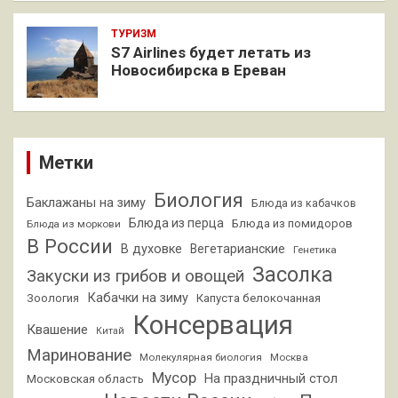
ТУРИЗМ
S7 Airlines будет летать из
Новосибирска в Ереван
Метки
Биология
Баклажаны на зиму
Блюда из кабачков
Блюда из перца
Блюда из помидоров
Блюда из моркови
В России
В духовке
Вегетарианские
Генетика
Засолка
Закуски из грибов и овощей
Кабачки на зиму
Зоология
Капуста белокочанная
Консервация
Квашение
Китай
Маринование
Молекулярная биология
Москва
Мусор
На праздничный стол
Московская область