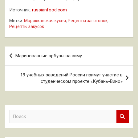
Источник:
russianfood.com
Метки:
Марокканская кухня
,
Рецепты заготовок
,
Рецепты закусок
Навигация
Маринованные арбузы на зиму
по
записям
19 учебных заведений России примут участие в
студенческом проекте «Кубань-Вино»
П
о
и
с