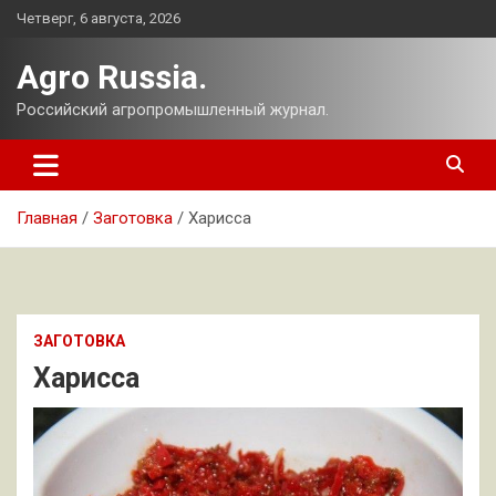
Перейти
Четверг, 6 августа, 2026
к
содержимому
Agro Russia.
Российский агропромышленный журнал.
Главная
Заготовка
Харисса
ЗАГОТОВКА
Харисса