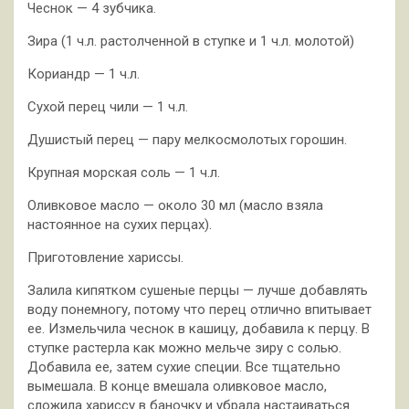
Чеснок — 4 зубчика.
Зира (1 ч.л. растолченной в ступке и 1 ч.л. молотой)
Кориандр — 1 ч.л.
Сухой перец чили — 1 ч.л.
Душистый перец — пару мелкосмолотых горошин.
Крупная морская соль — 1 ч.л.
Оливковое масло — около 30 мл (масло взяла
настоянное на сухих перцах).
Приготовление хариссы.
Залила кипятком сушеные перцы — лучше добавлять
воду понемногу, потому что перец отлично впитывает
ее. Измельчила чеснок в кашицу, добавила к перцу. В
ступке растерла как можно мельче зиру с солью.
Добавила ее, затем сухие специи. Все тщательно
вымешала. В конце вмешала оливковое масло,
сложила хариссу в баночку и убрала настаиваться.