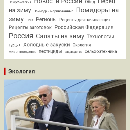
Новости России
Перец
Обед
Нейробиология
Помидоры на
на зиму
Помидоры маринованные
зиму
Регионы
Рецепты для начинающих
Пост
Российская Федерация
Рецепты заготовок
Россия
Салаты на зиму
Технологии
Холодные закуски
Экология
Турция
пестициды
сельхозтехника
животноводство
садоводство
Экология