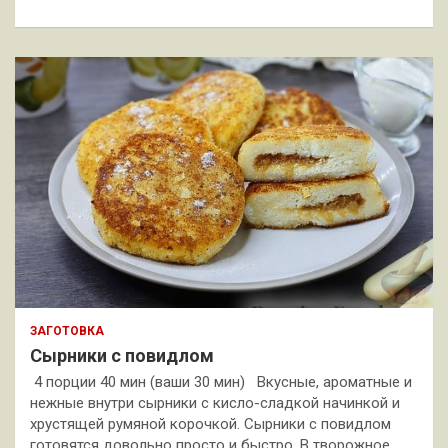
к
ЗАГОТОВКА
Сырники с повидлом
4 порции 40 мин (ваши 30 мин) Вкусные, ароматные и
нежные внутри сырники с кисло-сладкой начинкой и
хрустящей румяной корочкой. Сырники с повидлом
готовятся довольно просто и быстро. В творожное…