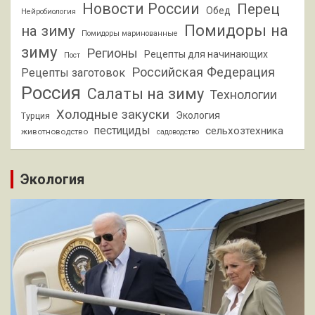
Новости России
Перец
Обед
Нейробиология
Помидоры на
на зиму
Помидоры маринованные
зиму
Регионы
Рецепты для начинающих
Пост
Российская Федерация
Рецепты заготовок
Россия
Салаты на зиму
Технологии
Холодные закуски
Экология
Турция
пестициды
сельхозтехника
животноводство
садоводство
Экология