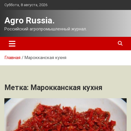
Перейти
Суббота, 8 августа, 2026
к
содержимому
Agro Russia.
Российский агропромышленный журнал.
Главная
Марокканская кухня
Метка:
Марокканская кухня