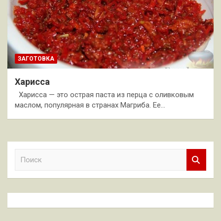
ЗАГОТОВКА
Харисса
Харисса — это острая паста из перца с оливковым
маслом, популярная в странах Магриба. Ее…
П
о
и
с
к