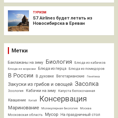
ТУРИЗМ
S7 Airlines будет летать из
Новосибирска в Ереван
Метки
Биология
Баклажаны на зиму
Блюда из кабачков
Блюда из перца
Блюда из помидоров
Блюда из моркови
В России
В духовке
Вегетарианские
Генетика
Засолка
Закуски из грибов и овощей
Кабачки на зиму
Зоология
Капуста белокочанная
Консервация
Квашение
Китай
Маринование
Молекулярная биология
Москва
Мусор
На праздничный стол
Московская область