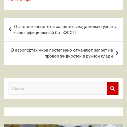
Навигация
О задолженностях и запрете выезда можно узнать
по
через официальный бот ФССП
записям
В аэропортах мира постепенно отменяют запрет на
провоз жидкостей в ручной клади
П
о
и
с
к