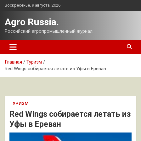
Перейти
Воскресенье, 9 августа, 2026
к
содержимому
Agro Russia.
Российский агропромышленный журнал.
Главная
Туризм
Red Wings собирается летать из Уфы в Ереван
ТУРИЗМ
Red Wings собирается летать из
Уфы в Ереван