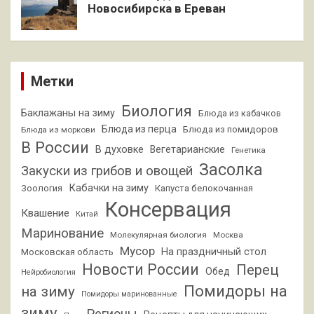
Новосибирска в Ереван
Метки
Биология
Баклажаны на зиму
Блюда из кабачков
Блюда из перца
Блюда из помидоров
Блюда из моркови
В России
В духовке
Вегетарианские
Генетика
Засолка
Закуски из грибов и овощей
Кабачки на зиму
Зоология
Капуста белокочанная
Консервация
Квашение
Китай
Маринование
Молекулярная биология
Москва
Мусор
На праздничный стол
Московская область
Новости России
Перец
Обед
Нейробиология
Помидоры на
на зиму
Помидоры маринованные
зиму
Регионы