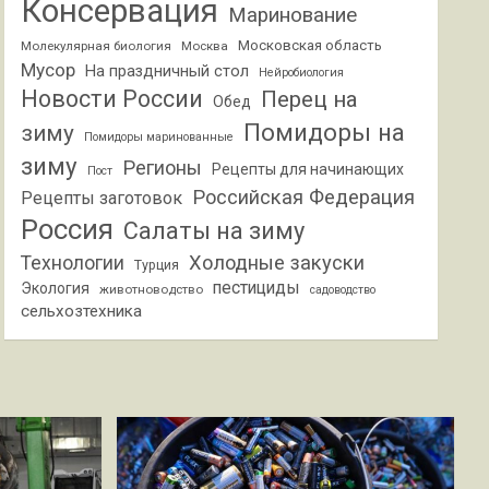
Консервация
Маринование
Московская область
Молекулярная биология
Москва
Мусор
На праздничный стол
Нейробиология
Новости России
Перец на
Обед
Помидоры на
зиму
Помидоры маринованные
зиму
Регионы
Рецепты для начинающих
Пост
Российская Федерация
Рецепты заготовок
Россия
Салаты на зиму
Холодные закуски
Технологии
Турция
пестициды
Экология
животноводство
садоводство
сельхозтехника