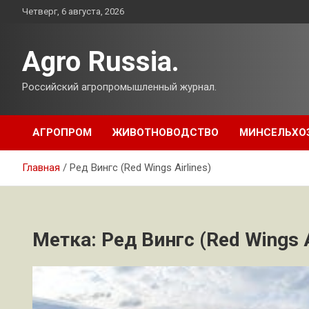
Перейти
Четверг, 6 августа, 2026
к
содержимому
Agro Russia.
Российский агропромышленный журнал.
АГРОПРОМ
ЖИВОТНОВОДСТВО
МИНСЕЛЬХО
Главная
Ред Вингс (Red Wings Airlines)
Метка:
Ред Вингс (Red Wings A