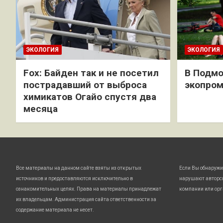
ЭКОЛОГИЯ
ЭКОЛОГИЯ
Fox: Байден так и не посетил
В Подмо
пострадавший от выброса
экопро
химикатов Огайо спустя два
месяца
Все материалы на данном сайте взяты из открытых
Если Вы обнаружи
источников и предоставляются исключительно в
нарушают авторс
ознакомительных целях. Права на материалы принадлежат
компании или орг
их владельцам. Администрация сайта ответственности за
содержание материала не несет.