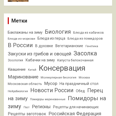
Метки
Биология
Баклажаны на зиму
Блюда из кабачков
Блюда из перца
Блюда из помидоров
Блюда из моркови
В России
В духовке
Вегетарианские
Генетика
Засолка
Закуски из грибов и овощей
Кабачки на зиму
Зоология
Капуста белокочанная
Консервация
Квашение
Китай
Маринование
Молекулярная биология
Москва
Мусор
На праздничный стол
Московская область
Новости России
Перец
Обед
Нейробиология
Помидоры на
на зиму
Помидоры маринованные
зиму
Регионы
Рецепты для начинающих
Пост
Российская Федерация
Рецепты заготовок