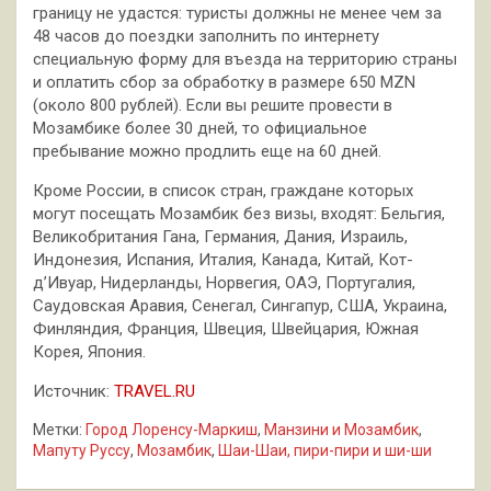
границу не удастся: туристы должны не менее чем за
48 часов до поездки заполнить по интернету
специальную форму для въезда на территорию страны
и оплатить сбор за обработку в размере 650 MZN
(около 800 рублей). Если вы решите провести в
Мозамбике более 30 дней, то официальное
пребывание можно продлить еще на 60 дней.
Кроме России, в список стран, граждане которых
могут посещать Мозамбик без визы, входят: Бельгия,
Великобритания Гана, Германия, Дания, Израиль,
Индонезия, Испания, Италия, Канада, Китай, Кот-
д’Ивуар, Нидерланды, Норвегия, ОАЭ, Португалия,
Саудовская Аравия, Сенегал, Сингапур, США, Украина,
Финляндия, Франция, Швеция, Швейцария, Южная
Корея, Япония.
Источник:
TRAVEL.RU
Метки:
Город Лоренсу-Маркиш
,
Манзини и Мозамбик
,
Мапуту Руссу
,
Мозамбик
,
Шаи-Шаи, пири-пири и ши-ши