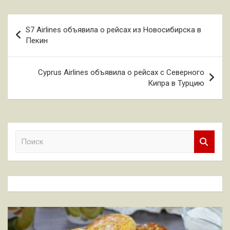
Навигация
S7 Airlines объявила о рейсах из Новосибирска в
по
Пекин
записям
Cyprus Airlines объявила о рейсах с Северного
Кипра в Турцию
П
о
и
с
к