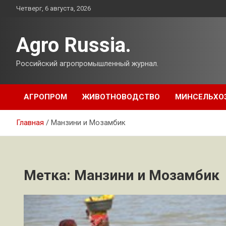
Перейти
Четверг, 6 августа, 2026
к
содержимому
Agro Russia.
Российский агропромышленный журнал.
АГРОПРОМ
ЖИВОТНОВОДСТВО
МИНСЕЛЬХО
Главная
Манзини и Мозамбик
Метка:
Манзини и Мозамбик