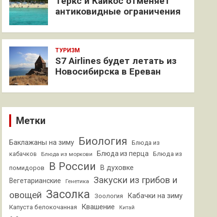
Теркс и Кайкос отменяет
антиковидные ограничения
ТУРИЗМ
S7 Airlines будет летать из
Новосибирска в Ереван
Метки
Биология
Баклажаны на зиму
Блюда из
Блюда из перца
кабачков
Блюда из
Блюда из моркови
В России
В духовке
помидоров
Закуски из грибов и
Вегетарианские
Генетика
Засолка
овощей
Кабачки на зиму
Зоология
Квашение
Капуста белокочанная
Китай