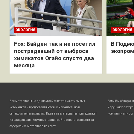
ЭКОЛОГИЯ
ЭКОЛОГИЯ
Fox: Байден так и не посетил
В Подмо
пострадавший от выброса
экопро
химикатов Огайо спустя два
месяца
Все материалы на данном сайте взяты из открытых
Если Вы обнаружи
источников и предоставляются исключительно в
нарушают авторс
ознакомительных целях. Права на материалы принадлежат
компании или орг
их владельцам. Администрация сайта ответственности за
содержание материала не несет.