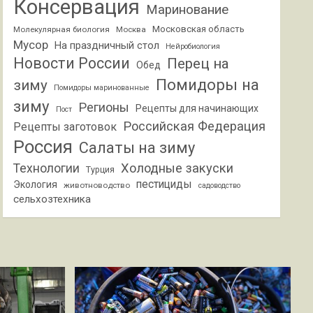
Консервация
Маринование
Московская область
Молекулярная биология
Москва
Мусор
На праздничный стол
Нейробиология
Новости России
Перец на
Обед
Помидоры на
зиму
Помидоры маринованные
зиму
Регионы
Рецепты для начинающих
Пост
Российская Федерация
Рецепты заготовок
Россия
Салаты на зиму
Холодные закуски
Технологии
Турция
пестициды
Экология
животноводство
садоводство
сельхозтехника