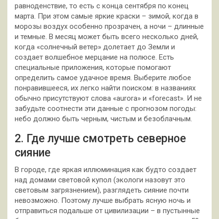
равноденствие, то есть с конца сентября по конец
марта. При этом самые яркие краски – зимой, когда в
морозы воздух особенно прозрачен, а ночи – длинные
и темные. В месяц может быть всего несколько дней,
когда «солнечный ветер» долетает до Земли и
создает волшебное мерцание на полюсе. Есть
специальные приложения, которые помогают
определить самое удачное время. Выберите любое
понравившееся, их легко найти поиском: в названиях
обычно присутствуют слова «aurora» и «forecast». И не
забудьте соотнести эти данные с прогнозом погоды:
небо должно быть черным, чистым и безоблачным.
2. Где лучше смотреть северное
сияние
В городе, где яркая иллюминация как будто создает
над домами световой купол (экологи назовут это
световым загрязнением), разглядеть сияние почти
невозможно. Поэтому лучше выбрать ясную ночь и
отправиться подальше от цивилизации – в пустынные