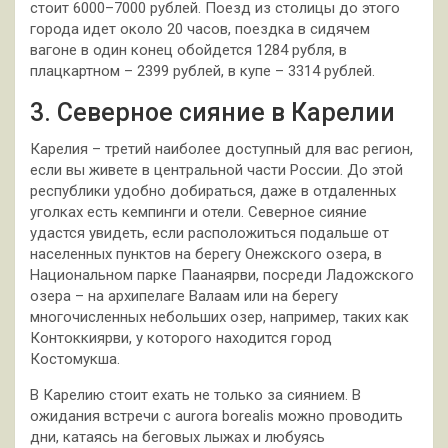
стоит 6000–7000 рублей. Поезд из столицы до этого
города идет около 20 часов, поездка в сидячем
вагоне в один конец обойдется 1284 рубля, в
плацкартном – 2399 рублей, в купе – 3314 рублей.
3. Северное сияние в Карелии
Карелия – третий наиболее доступный для вас регион,
если вы живете в центральной части России. До этой
республики удобно добираться, даже в отдаленных
уголках есть кемпинги и отели. Северное сияние
удастся увидеть, если расположиться подальше от
населенных пунктов на берегу Онежского озера, в
Национальном парке Паанаярви, посреди Ладожского
озера – на архипелаге Валаам или на берегу
многочисленных небольших озер, например, таких как
Контоккиярви, у которого находится город
Костомукша.
В Карелию стоит ехать не только за сиянием. В
ожидания встречи с aurora borealis можно проводить
дни, катаясь на беговых лыжах и любуясь