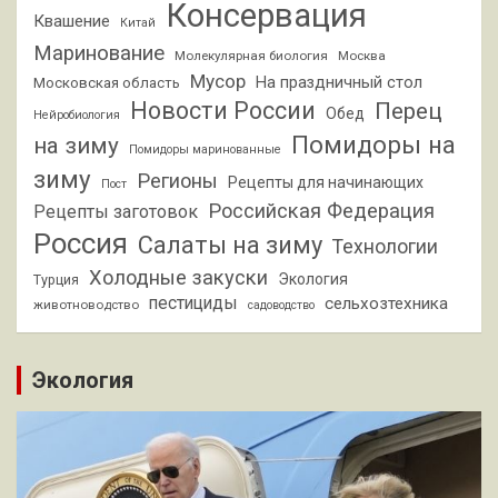
Консервация
Квашение
Китай
Маринование
Молекулярная биология
Москва
Мусор
На праздничный стол
Московская область
Новости России
Перец
Обед
Нейробиология
Помидоры на
на зиму
Помидоры маринованные
зиму
Регионы
Рецепты для начинающих
Пост
Российская Федерация
Рецепты заготовок
Россия
Салаты на зиму
Технологии
Холодные закуски
Экология
Турция
пестициды
сельхозтехника
животноводство
садоводство
Экология