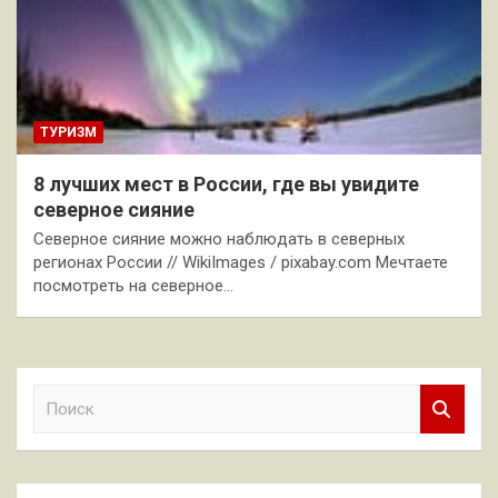
ТУРИЗМ
8 лучших мест в России, где вы увидите
северное сияние
Северное сияние можно наблюдать в северных
регионах России // WikiImages / pixabay.com Мечтаете
посмотреть на северное…
П
о
и
с
к