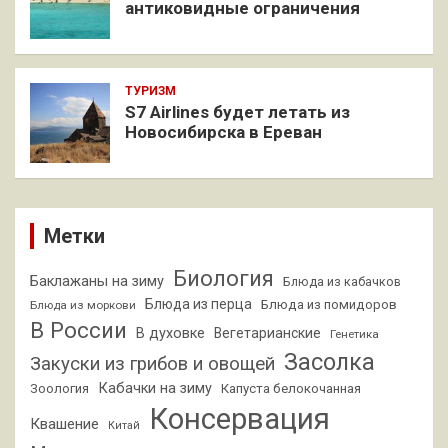
антиковидные ограничения
ТУРИЗМ
S7 Airlines будет летать из
Новосибирска в Ереван
Метки
Биология
Баклажаны на зиму
Блюда из кабачков
Блюда из перца
Блюда из помидоров
Блюда из моркови
В России
В духовке
Вегетарианские
Генетика
Засолка
Закуски из грибов и овощей
Кабачки на зиму
Зоология
Капуста белокочанная
Консервация
Квашение
Китай