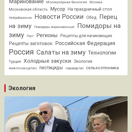
Маринование
Молекулярная биология
Москва
Мусор
На праздничный стол
Московская область
Новости России
Перец
Обед
Нейробиология
Помидоры на
на зиму
Помидоры маринованные
зиму
Регионы
Рецепты для начинающих
Пост
Российская Федерация
Рецепты заготовок
Россия
Салаты на зиму
Технологии
Холодные закуски
Экология
Турция
пестициды
сельхозтехника
животноводство
садоводство
Экология