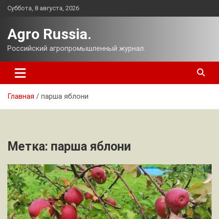
Перейти
Суббота, 8 августа, 2026
к
содержимому
Agro Russia.
Российский агропромышленный журнал.
Главная
парша яблони
Метка:
парша яблони