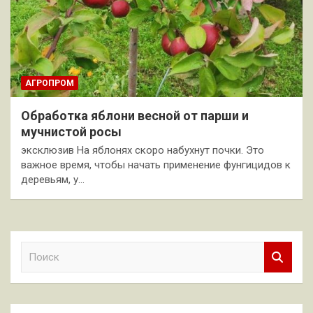
АГРОПРОМ
Обработка яблони весной от парши и
мучнистой росы
эксклюзив На яблонях скоро набухнут почки. Это
важное время, чтобы начать применение фунгицидов к
деревьям, у…
П
о
и
с
к