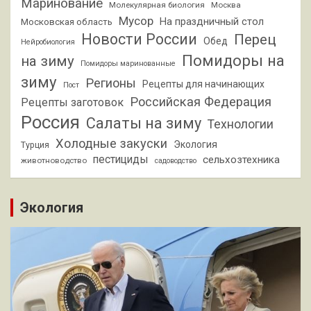
Маринование
Молекулярная биология
Москва
Мусор
На праздничный стол
Московская область
Новости России
Перец
Обед
Нейробиология
Помидоры на
на зиму
Помидоры маринованные
зиму
Регионы
Рецепты для начинающих
Пост
Российская Федерация
Рецепты заготовок
Россия
Салаты на зиму
Технологии
Холодные закуски
Экология
Турция
пестициды
сельхозтехника
животноводство
садоводство
Экология