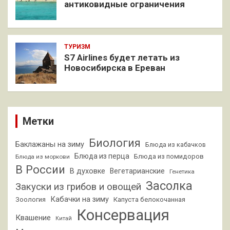
антиковидные ограничения
ТУРИЗМ
S7 Airlines будет летать из
Новосибирска в Ереван
Метки
Биология
Баклажаны на зиму
Блюда из кабачков
Блюда из перца
Блюда из помидоров
Блюда из моркови
В России
В духовке
Вегетарианские
Генетика
Засолка
Закуски из грибов и овощей
Кабачки на зиму
Зоология
Капуста белокочанная
Консервация
Квашение
Китай