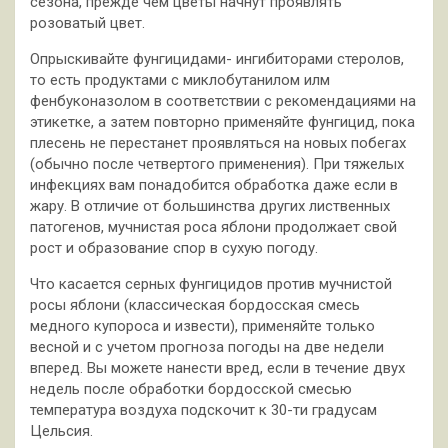
сезона, прежде чем цветы начнут проявлять
розоватый цвет.
Опрыскивайте фунгицидами- ингибиторами стеролов,
то есть продуктами с миклобутанилом илм
фенбуконазолом в соответствии с рекомендациями на
этикетке, а затем повторно применяйте фунгицид, пока
плесень не перестанет проявляться на новых побегах
(обычно после четвертого применения). При тяжелых
инфекциях вам понадобится обработка даже если в
жару. В отличие от большинства других лиственных
патогенов, мучнистая роса яблони продолжает свой
рост и образование спор в сухую погоду.
Что касается серных фунгицидов против мучнистой
росы яблони (классическая бордосская смесь
медного купороса и извести), применяйте только
весной и с учетом прогноза погоды на две недели
вперед. Вы можете нанести вред, если в течение двух
недель после обработки бордосской смесью
температура воздуха подскочит к 30-ти градусам
Цельсия.