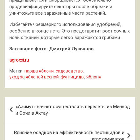
прищипывается и сморщивается. Обязательно
продезинфицируйте секаторы после обрезки и
уничтожьте все зараженные части растений.
Избегайте чрезмерного использования удобрений,
особенно в конце лета. Это предотвратит рост сочных
новых тканей, которые легко заражаются грибами.
Заглавное фото: Дмитрий Лукьянов.
agroxxi.ru
Метки:
парша яблони
,
садоводство
,
уход за яблоней весной
,
фунгициды
,
яблоня
Навигация
«Азимут» начнет осуществлять перелеты из Минвод
по
и Сочи в Актау
записям
Влияние осадков на эффективность пестицидов и
агрохимикатов