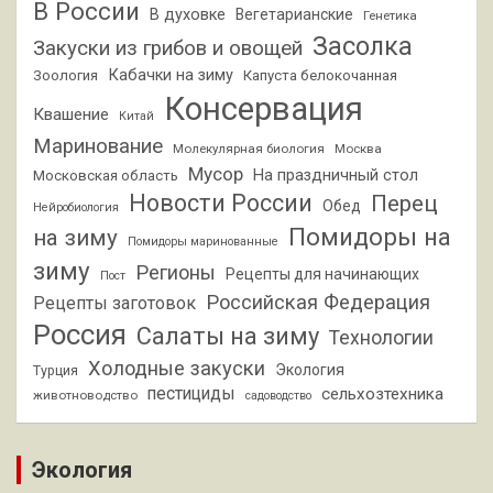
В России
В духовке
Вегетарианские
Генетика
Засолка
Закуски из грибов и овощей
Кабачки на зиму
Зоология
Капуста белокочанная
Консервация
Квашение
Китай
Маринование
Молекулярная биология
Москва
Мусор
На праздничный стол
Московская область
Новости России
Перец
Обед
Нейробиология
Помидоры на
на зиму
Помидоры маринованные
зиму
Регионы
Рецепты для начинающих
Пост
Российская Федерация
Рецепты заготовок
Россия
Салаты на зиму
Технологии
Холодные закуски
Экология
Турция
пестициды
сельхозтехника
животноводство
садоводство
Экология