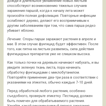
дожди и длительное увлажнение новых листьев
способствуют возникновению тяжелых случаев
заражения паршой, когда к началу лета может
произойти полная дефолиация. Повторные инфекции
ослабляют дерево, делают его восприимчивым к
другим заболеваниям при том, что сама парша редко
убивает яблоню.
Лечение.
Споры парши заражают растения в апреле и
мае. В этом случае фунгицид будет эффективен. После
того, как пятна на листьях развились, сила действия
фунгицидных препаратов уже не слишком высока.
Как только почки на деревьях начинают набухать, и вы
увидите зеленую ткань листа, пора начинать
обработку фунгицидами с миклобутанилом.
Повторяйте применение два-три раза в соответствии с
указаниями на этикетке, обычно каждые 7-10 дней.
Перед обработкой любого растения, особенно
съедобного, проверьте этикетку. Пестицид должен
быть помечен для обрабатываемого растения.
Узнайте, какой рекомендуемый период ожидания