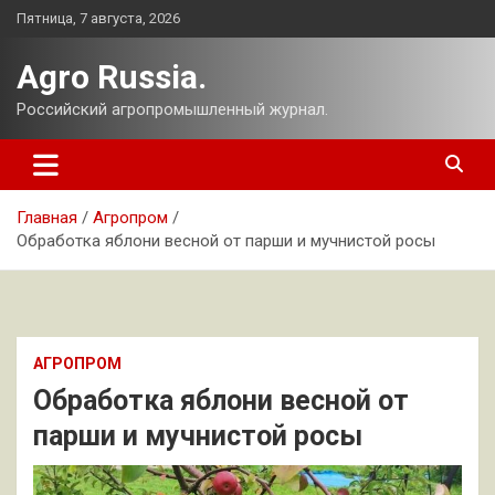
Перейти
Пятница, 7 августа, 2026
к
содержимому
Agro Russia.
Российский агропромышленный журнал.
Главная
Агропром
Обработка яблони весной от парши и мучнистой росы
АГРОПРОМ
Обработка яблони весной от
парши и мучнистой росы