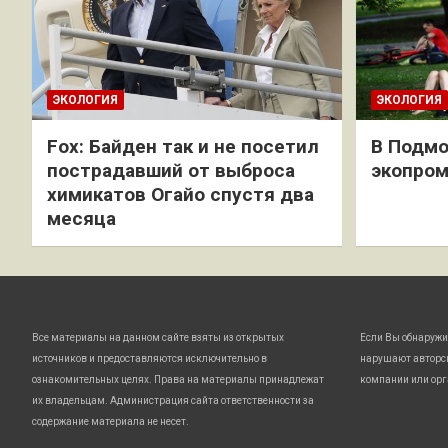
ЭКОЛОГИЯ
ЭКОЛОГИЯ
Fox: Байден так и не посетил
В Подмо
пострадавший от выброса
экопро
химикатов Огайо спустя два
месяца
Все материалы на данном сайте взяты из открытых
Если Вы обнаружи
источников и предоставляются исключительно в
нарушают авторс
ознакомительных целях. Права на материалы принадлежат
компании или орг
их владельцам. Администрация сайта ответственности за
содержание материала не несет.