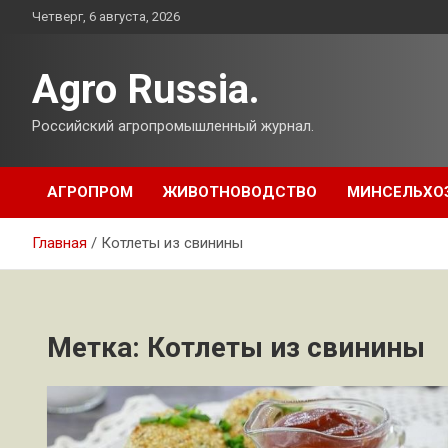
Перейти
Четверг, 6 августа, 2026
к
содержимому
Agro Russia.
Российский агропромышленный журнал.
АГРОПРОМ
ЖИВОТНОВОДСТВО
МИНСЕЛЬХО
Главная
Котлеты из свинины
Метка:
Котлеты из свинины