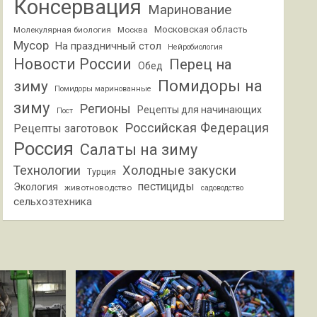
Консервация
Маринование
Московская область
Молекулярная биология
Москва
Мусор
На праздничный стол
Нейробиология
Новости России
Перец на
Обед
Помидоры на
зиму
Помидоры маринованные
зиму
Регионы
Рецепты для начинающих
Пост
Российская Федерация
Рецепты заготовок
Россия
Салаты на зиму
Холодные закуски
Технологии
Турция
пестициды
Экология
животноводство
садоводство
сельхозтехника