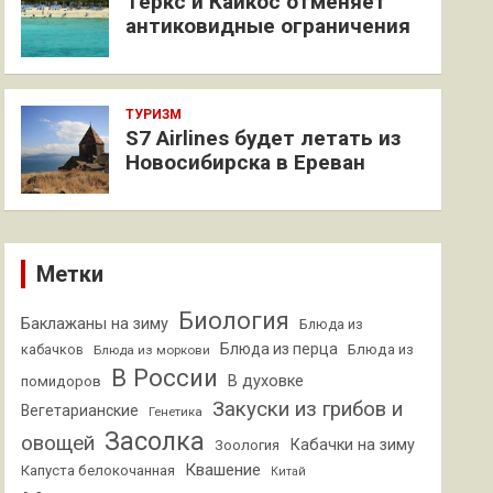
Теркс и Кайкос отменяет
антиковидные ограничения
ТУРИЗМ
S7 Airlines будет летать из
Новосибирска в Ереван
Метки
Биология
Баклажаны на зиму
Блюда из
Блюда из перца
кабачков
Блюда из
Блюда из моркови
В России
В духовке
помидоров
Закуски из грибов и
Вегетарианские
Генетика
Засолка
овощей
Кабачки на зиму
Зоология
Квашение
Капуста белокочанная
Китай