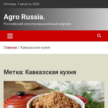
Перейти
Пятница, 7 августа, 2026
к
содержимому
Agro Russia.
Российский агропромышленный журнал.
Главная
Кавказская кухня
Метка:
Кавказская кухня