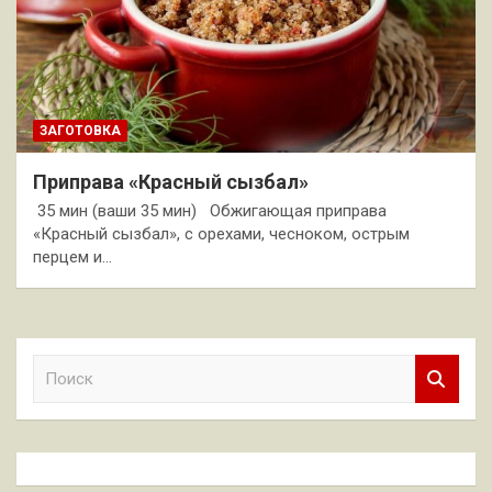
ЗАГОТОВКА
Приправа «Красный сызбал»
35 мин (ваши 35 мин) Обжигающая приправа
«Красный сызбал», с орехами, чесноком, острым
перцем и…
П
о
и
с
к