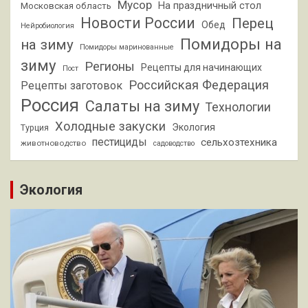
Мусор
На праздничный стол
Московская область
Новости России
Перец
Обед
Нейробиология
Помидоры на
на зиму
Помидоры маринованные
зиму
Регионы
Рецепты для начинающих
Пост
Российская Федерация
Рецепты заготовок
Россия
Салаты на зиму
Технологии
Холодные закуски
Экология
Турция
пестициды
сельхозтехника
животноводство
садоводство
Экология