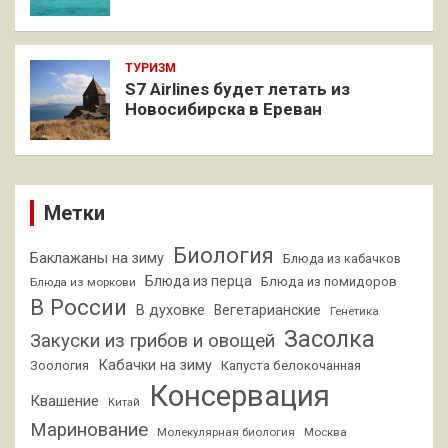
ТУРИЗМ
S7 Airlines будет летать из
Новосибирска в Ереван
Метки
Биология
Баклажаны на зиму
Блюда из кабачков
Блюда из перца
Блюда из помидоров
Блюда из моркови
В России
В духовке
Вегетарианские
Генетика
Засолка
Закуски из грибов и овощей
Кабачки на зиму
Зоология
Капуста белокочанная
Консервация
Квашение
Китай
Маринование
Молекулярная биология
Москва