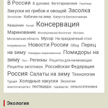
В России
В духовке
Вегетарианские
Генетика
Засолка
Закуски из грибов и овощей
Кабачки на зиму
Зоология
Капуста белокочанная
Консервация
Квашение
Китай
Маринование
Молекулярная биология
Москва
Мусор
На праздничный стол
Московская область
Новости России
Перец
Обед
Нейробиология
Помидоры на
на зиму
Помидоры маринованные
зиму
Регионы
Рецепты для начинающих
Пост
Российская Федерация
Рецепты заготовок
Россия
Салаты на зиму
Технологии
Холодные закуски
Экология
Турция
пестициды
сельхозтехника
животноводство
садоводство
Экология