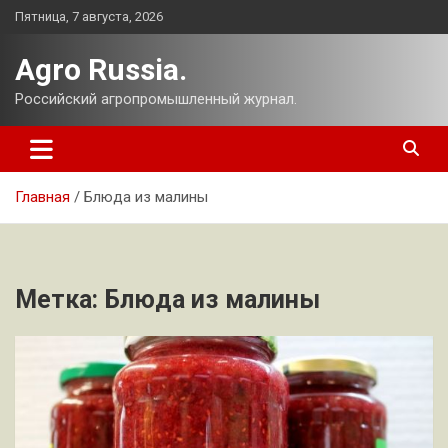
Перейти
Пятница, 7 августа, 2026
к
содержимому
Agro Russia.
Российский агропромышленный журнал.
Главная
Блюда из малины
Метка:
Блюда из малины