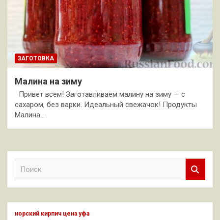
ЗАГОТОВКА
Малина на зиму
Привет всем! Заготавливаем малину на зиму — с
сахаром, без варки. Идеальный свежачок! Продукты
Малина…
П
о
и
с
к
норский кирпич цена уфа