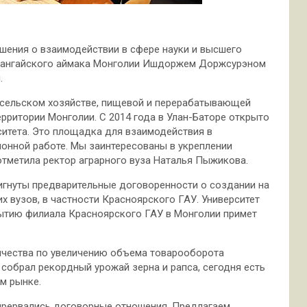
шения о взаимодействии в сфере науки и высшего
рхангайского аймака Монголии Ишдоржем Доржсурэном
.
в сельском хозяйстве, пищевой и перерабатывающей
рритории Монголии. С 2014 года в Улан-Баторе открыто
ситета. Это площадка для взаимодействия в
ионной работе. Мы заинтересованы в укреплении
 отметила ректор аграрного вуза Наталья Пыжикова.
гнуты предварительные договоренности о создании на
 вузов, в частности Красноярского ГАУ. Университет
рытию филиала Красноярского ГАУ в Монголии примет
ичества по увеличению объема товарооборота
собрал рекордный урожай зерна и рапса, сегодня есть
м рынке.
 прервались договорные отношения. Предлагаем