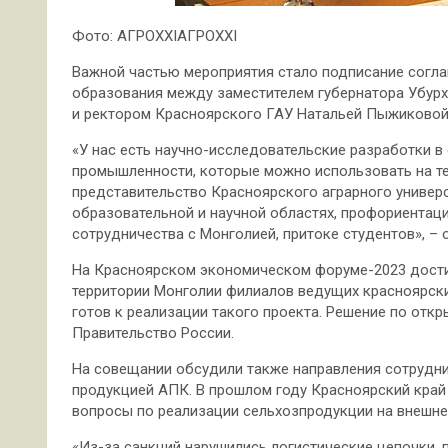
Фото: АГРОXXIАГРОXXI
Важной частью мероприятия стало подписание согла
образования между заместителем губернатора Убу
и ректором Красноярского ГАУ Натальей Пыжиковой
«У нас есть научно-исследовательские разработки 
промышленности, которые можно использовать на те
представительство Красноярского аграрного универ
образовательной и научной областях, профориентац
сотрудничества с Монголией, притоке студентов», –
На Красноярском экономическом форуме-2023 дости
территории Монголии филиалов ведущих красноярских
готов к реализации такого проекта. Решение по отк
Правительство России.
На совещании обсудили также направления сотрудн
продукцией АПК. В прошлом году Красноярский край 
вопросы по реализации сельхозпродукции на внешне
«Из-за санкций нарушились логистические цепочки,