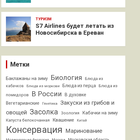
ТУРИЗМ
S7 Airlines будет летать из
Новосибирска в Ереван
Метки
Биология
Баклажаны на зиму
Блюда из
Блюда из перца
кабачков
Блюда из
Блюда из моркови
В России
В духовке
помидоров
Закуски из грибов и
Вегетарианские
Генетика
Засолка
овощей
Кабачки на зиму
Зоология
Квашение
Капуста белокочанная
Китай
Консервация
Маринование
Московская область
Молекулярная биология
Москва