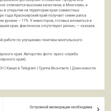
рое отличается высоким качеством, в Монголию, а
ны в открытии на территории края совместных
ре года Красноярский край получает семян рапса
ом урожае – 11%. У инвесторов, готовых вложиться в
шем крае, фактически отсутствуют риски», — сказала
ой работе по улучшению генетики монгольского
рского края. Авторство фото: пресс-служба
оярского края).
| Канал в Telegram | Группа Вконтакте | Дзен.новости.
Островной мелиорации необходима