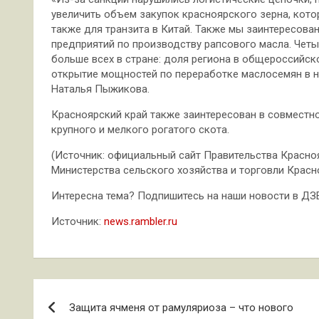
увеличить объем закупок красноярского зерна, кото
также для транзита в Китай. Также мы заинтересова
предприятий по производству рапсового масла. Четы
больше всех в стране: доля региона в общероссийск
открытие мощностей по переработке маслосемян в на
Наталья Пыжикова.
Красноярский край также заинтересован в совместн
крупного и мелкого рогатого скота.
(Источник: официальный сайт Правительства Красноя
Министерства сельского хозяйства и торговли Красн
Интересна тема? Подпишитесь на наши новости в ДЗЕН 
Источник:
news.rambler.ru
Навигация
Защита ячменя от рамуляриоза – что нового