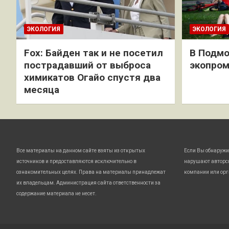
ЭКОЛОГИЯ
ЭКОЛОГИЯ
Fox: Байден так и не посетил
В Подмо
пострадавший от выброса
экопро
химикатов Огайо спустя два
месяца
Все материалы на данном сайте взяты из открытых
Если Вы обнаружи
источников и предоставляются исключительно в
нарушают авторс
ознакомительных целях. Права на материалы принадлежат
компании или орг
их владельцам. Администрация сайта ответственности за
содержание материала не несет.