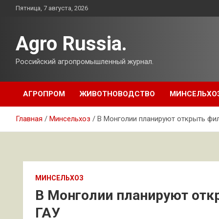
Перейти
Пятница, 7 августа, 2026
к
содержимому
Agro Russia.
Российский агропромышленный журнал.
АГРОПРОМ
ЖИВОТНОВОДСТВО
МИНСЕЛЬХО
Главная
Минсельхоз
В Монголии планируют открыть фи
МИНСЕЛЬХОЗ
В Монголии планируют отк
ГАУ