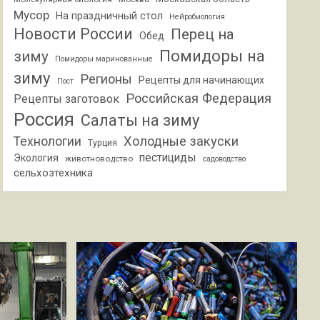
Мусор
На праздничный стол
Нейробиология
Новости России
Перец на
Обед
Помидоры на
зиму
Помидоры маринованные
зиму
Регионы
Рецепты для начинающих
Пост
Российская Федерация
Рецепты заготовок
Россия
Салаты на зиму
Холодные закуски
Технологии
Турция
пестициды
Экология
животноводство
садоводство
сельхозтехника