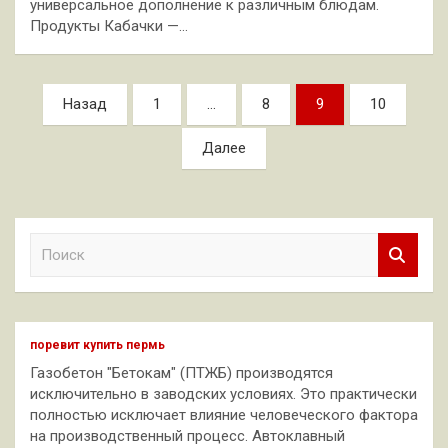
универсальное дополнение к различным блюдам.
Продукты Кабачки —…
Пагинация
Назад
1
…
8
9
10
записей
Далее
П
о
и
с
к
поревит купить пермь
Газобетон "Бетокам" (ПТЖБ) производятся
исключительно в заводских условиях. Это практически
полностью исключает влияние человеческого фактора
на производственный процесс. Автоклавный