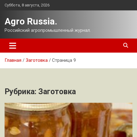
Перейти
Суббота, 8 августа, 2026
к
содержимому
Agro Russia.
Российский агропромышленный журнал.
Главная
Заготовка
Страница 9
Рубрика:
Заготовка