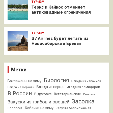
ТУРИЗМ
Теркс и Кайкос отменяет
антиковидные ограничения
ТУРИЗМ
S7 Airlines будет летать из
Новосибирска в Ереван
Метки
Биология
Баклажаны на зиму
Блюда из кабачков
Блюда из перца
Блюда из помидоров
Блюда из моркови
В России
В духовке
Вегетарианские
Генетика
Засолка
Закуски из грибов и овощей
Кабачки на зиму
Зоология
Капуста белокочанная