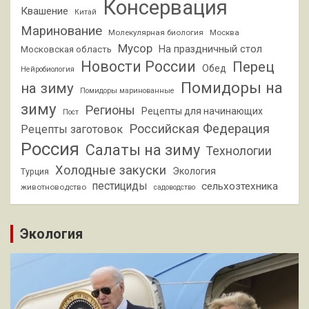
Консервация
Квашение
Китай
Маринование
Молекулярная биология
Москва
Мусор
На праздничный стол
Московская область
Новости России
Перец
Обед
Нейробиология
Помидоры на
на зиму
Помидоры маринованные
зиму
Регионы
Рецепты для начинающих
Пост
Российская Федерация
Рецепты заготовок
Россия
Салаты на зиму
Технологии
Холодные закуски
Экология
Турция
пестициды
сельхозтехника
животноводство
садоводство
Экология