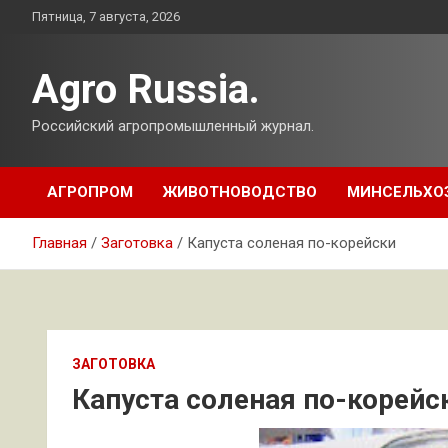
Перейти
Пятница, 7 августа, 2026
к
содержимому
Agro Russia.
Российский агропромышленный журнал.
АГРОПРОМ
ЖИВОТНОВОДСТВО
МИНСЕЛЬХО
Главная
Заготовка
Капуста соленая по-корейски
ЗАГОТОВКА
Капуста соленая по-корейс