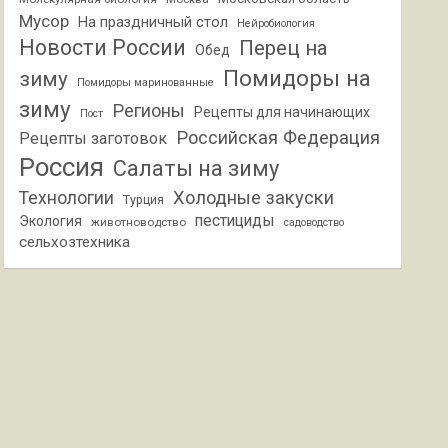
Мусор
На праздничный стол
Нейробиология
Новости России
Перец на
Обед
Помидоры на
зиму
Помидоры маринованные
зиму
Регионы
Рецепты для начинающих
Пост
Российская Федерация
Рецепты заготовок
Россия
Салаты на зиму
Холодные закуски
Технологии
Турция
пестициды
Экология
животноводство
садоводство
сельхозтехника