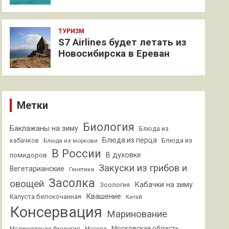
ТУРИЗМ
S7 Airlines будет летать из
Новосибирска в Ереван
Метки
Биология
Баклажаны на зиму
Блюда из
Блюда из перца
кабачков
Блюда из
Блюда из моркови
В России
В духовке
помидоров
Закуски из грибов и
Вегетарианские
Генетика
Засолка
овощей
Кабачки на зиму
Зоология
Квашение
Капуста белокочанная
Китай
Консервация
Маринование
Московская область
Молекулярная биология
Москва