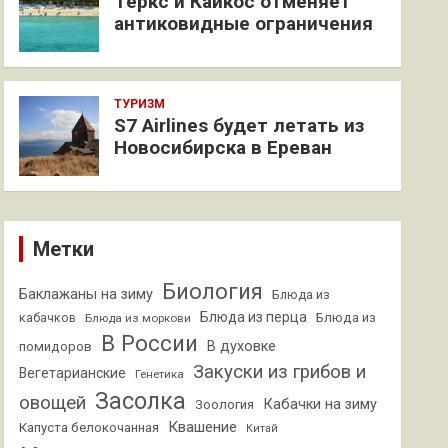
Теркс и Кайкос отменяет
антиковидные ограничения
ТУРИЗМ
S7 Airlines будет летать из
Новосибирска в Ереван
Метки
Биология
Баклажаны на зиму
Блюда из
Блюда из перца
кабачков
Блюда из
Блюда из моркови
В России
В духовке
помидоров
Закуски из грибов и
Вегетарианские
Генетика
Засолка
овощей
Кабачки на зиму
Зоология
Квашение
Капуста белокочанная
Китай