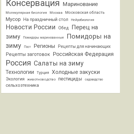
Консервация
Маринование
Московская область
Молекулярная биология
Москва
Мусор
На праздничный стол
Нейробиология
Новости России
Перец на
Обед
Помидоры на
зиму
Помидоры маринованные
зиму
Регионы
Рецепты для начинающих
Пост
Российская Федерация
Рецепты заготовок
Россия
Салаты на зиму
Холодные закуски
Технологии
Турция
пестициды
Экология
животноводство
садоводство
сельхозтехника