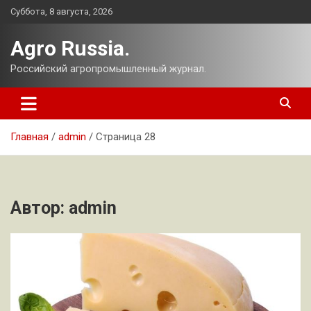
Перейти
Суббота, 8 августа, 2026
к
содержимому
Agro Russia.
Российский агропромышленный журнал.
Главная
admin
Страница 28
Автор:
admin