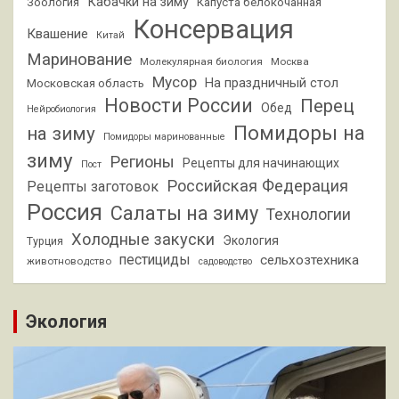
Кабачки на зиму
Зоология
Капуста белокочанная
Консервация
Квашение
Китай
Маринование
Молекулярная биология
Москва
Мусор
На праздничный стол
Московская область
Новости России
Перец
Обед
Нейробиология
Помидоры на
на зиму
Помидоры маринованные
зиму
Регионы
Рецепты для начинающих
Пост
Российская Федерация
Рецепты заготовок
Россия
Салаты на зиму
Технологии
Холодные закуски
Экология
Турция
пестициды
сельхозтехника
животноводство
садоводство
Экология