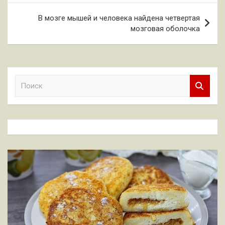
записям
В мозге мышей и человека найдена четвертая
мозговая оболочка
П
о
и
с
к