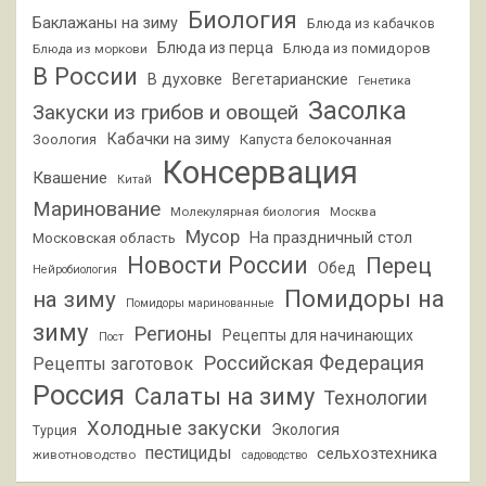
Биология
Баклажаны на зиму
Блюда из кабачков
Блюда из перца
Блюда из помидоров
Блюда из моркови
В России
В духовке
Вегетарианские
Генетика
Засолка
Закуски из грибов и овощей
Кабачки на зиму
Зоология
Капуста белокочанная
Консервация
Квашение
Китай
Маринование
Молекулярная биология
Москва
Мусор
На праздничный стол
Московская область
Новости России
Перец
Обед
Нейробиология
Помидоры на
на зиму
Помидоры маринованные
зиму
Регионы
Рецепты для начинающих
Пост
Российская Федерация
Рецепты заготовок
Россия
Салаты на зиму
Технологии
Холодные закуски
Экология
Турция
пестициды
сельхозтехника
животноводство
садоводство