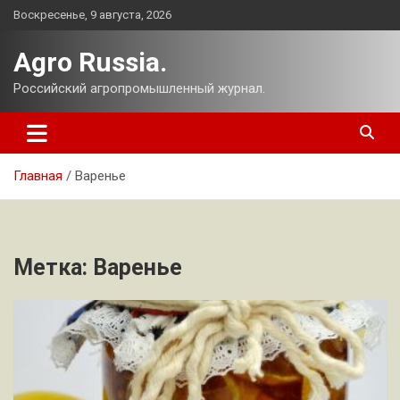
Перейти
Воскресенье, 9 августа, 2026
к
содержимому
Agro Russia.
Российский агропромышленный журнал.
Главная
Варенье
Метка:
Варенье