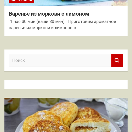
ЗАГОТОВКА
Варенье из моркови с лимоном
1 час 30 мин (ваши 30 мин) Приготовим ароматное
варенье из моркови и лимонов с…
П
о
и
с
к