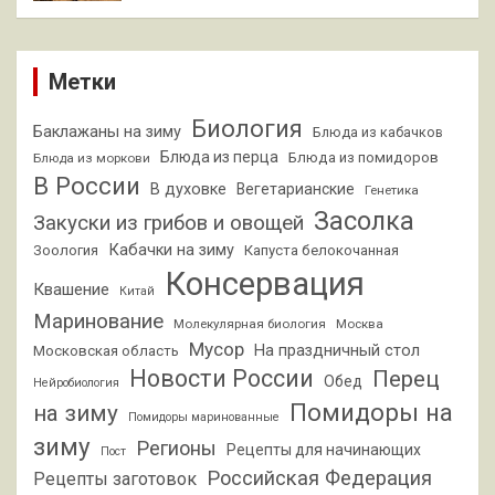
Метки
Биология
Баклажаны на зиму
Блюда из кабачков
Блюда из перца
Блюда из помидоров
Блюда из моркови
В России
В духовке
Вегетарианские
Генетика
Засолка
Закуски из грибов и овощей
Кабачки на зиму
Зоология
Капуста белокочанная
Консервация
Квашение
Китай
Маринование
Молекулярная биология
Москва
Мусор
На праздничный стол
Московская область
Новости России
Перец
Обед
Нейробиология
Помидоры на
на зиму
Помидоры маринованные
зиму
Регионы
Рецепты для начинающих
Пост
Российская Федерация
Рецепты заготовок