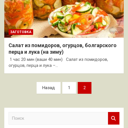
ЗАГОТОВКА
Салат из помидоров, огурцов, болгарского
перца и лука (на зиму)
1 час 20 мин (ваши 40 мин) Салат из помидоров,
огурцов, перца и лука –…
Пагинация
Назад
1
2
записей
П
о
и