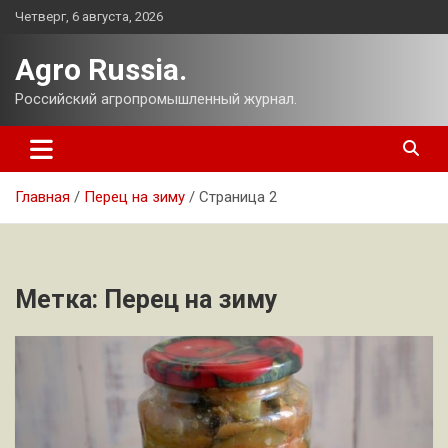
Перейти
Четверг, 6 августа, 2026
к
содержимому
Agro Russia.
Российский агропромышленный журнал.
Главная
Перец на зиму
Страница 2
Метка:
Перец на зиму