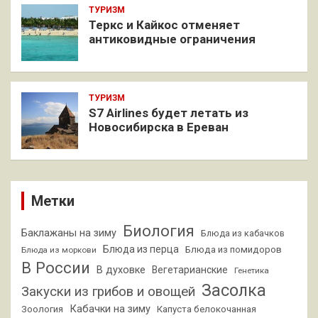
ТУРИЗМ
Теркс и Кайкос отменяет
антиковидные ограничения
ТУРИЗМ
S7 Airlines будет летать из
Новосибирска в Ереван
Метки
Биология
Баклажаны на зиму
Блюда из кабачков
Блюда из перца
Блюда из помидоров
Блюда из моркови
В России
В духовке
Вегетарианские
Генетика
Засолка
Закуски из грибов и овощей
Кабачки на зиму
Зоология
Капуста белокочанная