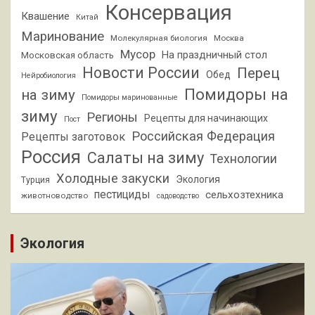
Консервация
Квашение
Китай
Маринование
Молекулярная биология
Москва
Мусор
На праздничный стол
Московская область
Новости России
Перец
Обед
Нейробиология
Помидоры на
на зиму
Помидоры маринованные
зиму
Регионы
Рецепты для начинающих
Пост
Российская Федерация
Рецепты заготовок
Россия
Салаты на зиму
Технологии
Холодные закуски
Экология
Турция
пестициды
сельхозтехника
животноводство
садоводство
Экология