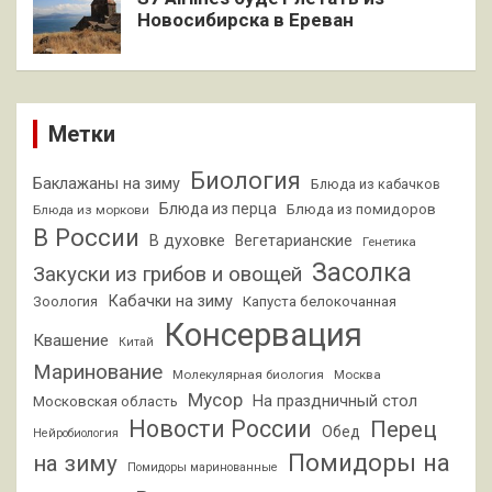
Новосибирска в Ереван
Метки
Биология
Баклажаны на зиму
Блюда из кабачков
Блюда из перца
Блюда из помидоров
Блюда из моркови
В России
В духовке
Вегетарианские
Генетика
Засолка
Закуски из грибов и овощей
Кабачки на зиму
Зоология
Капуста белокочанная
Консервация
Квашение
Китай
Маринование
Молекулярная биология
Москва
Мусор
На праздничный стол
Московская область
Новости России
Перец
Обед
Нейробиология
Помидоры на
на зиму
Помидоры маринованные