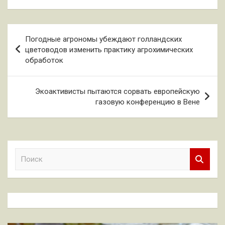
Навигация
Погодные агрономы убеждают голландских
по
цветоводов изменить практику агрохимических
обработок
записям
Экоактивисты пытаются сорвать европейскую
газовую конференцию в Вене
П
о
и
с
к