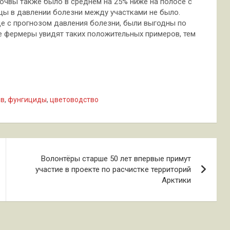
чвы также было в среднем на 25% ниже на полосе с
цы в давлении болезни между участками не было.
е с прогнозом давления болезни, были выгодны по
е фермеры увидят таких положительных примеров, тем
ов
,
фунгициды
,
цветоводство
Волонтёры старше 50 лет впервые примут
участие в проекте по расчистке территорий
Арктики