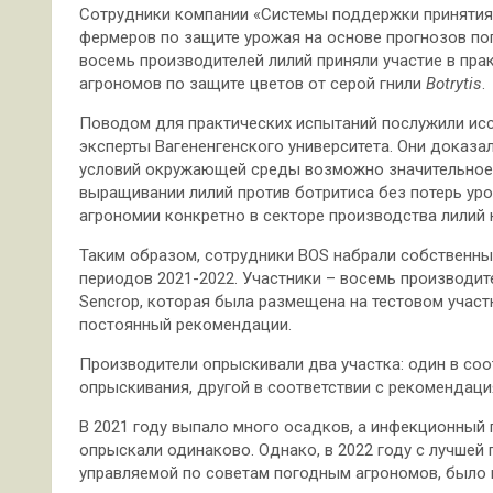
Сотрудники компании «Системы поддержки принятия 
фермеров по защите урожая на основе прогнозов пог
восемь производителей лилий приняли участие в пр
агрономов по защите цветов от серой гнили
Botrytis
.
Поводом для практических испытаний послужили исс
эксперты Вагененгенского университета. Они доказал
условий окружающей среды возможно значительное
выращивании лилий против ботритиса без потерь ур
агрономии конкретно в секторе производства лилий 
Таким образом, сотрудники BOS набрали собственных
периодов 2021-2022. Участники – восемь производите
Sencrop, которая была размещена на тестовом участ
постоянный рекомендации.
Производители опрыскивали два участка: один в со
опрыскивания, другой в соответствии с рекомендаци
В 2021 году выпало много осадков, а инфекционный 
опрыскали одинаково. Однако, в 2022 году с лучшей
управляемой по советам погодным агрономов, было в