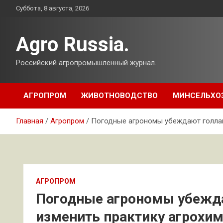
Перейти
Суббота, 8 августа, 2026
к
содержимому
Agro Russia.
Российский агропромышленный журнал.
АГРОПРОМ
ЖИВОТНОВОДСТВО
МИНСЕЛЬХО
Главная
Агропром
Погодные агрономы убеждают голлан
АГРОПРОМ
Погодные агрономы убежд
изменить практику агрохи