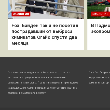
ЭКОЛОГИЯ
ЭКОЛОГИЯ
Fox: Байден так и не посетил
В Подмо
пострадавший от выброса
экопро
химикатов Огайо спустя два
месяца
Все материалы на данном сайте взяты из открытых
Если Вы обнаружи
источников и предоставляются исключительно в
нарушают авторс
ознакомительных целях. Права на материалы принадлежат
компании или орг
их владельцам. Администрация сайта ответственности за
содержание материала не несет.