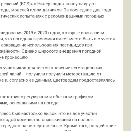
решений (BOS)» в Нидерландах консультируют
оды, моделей и/или датчиков. За последние два года
актических испытаниях с рекомендациями погодных
ледования 2019 и 2020 годов, которые возглавили
и, что погодная агрономия имеет место быть и с учетом
 сокращение использования пестицидов при
ожайности. Однако широкого внедрения погодной
не произошло.
 участников для тестов в течение вегетационных
лей лилий – получили получили метеостанцию ​​от
ке и, согласно ее данным, цветоводам предоставлялись
ответствии с регулярным и обычным графиком
ями, основанными на погоде.
пресс был настолько высок, что на все участки
 погодой количество опрыскиваний на полосе,
 среднем на четверть меньше. Кроме того, воздействие