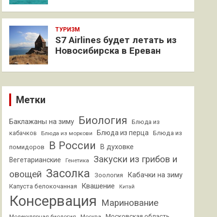
ТУРИЗМ
S7 Airlines будет летать из
Новосибирска в Ереван
Метки
Биология
Баклажаны на зиму
Блюда из
Блюда из перца
кабачков
Блюда из
Блюда из моркови
В России
В духовке
помидоров
Закуски из грибов и
Вегетарианские
Генетика
Засолка
овощей
Кабачки на зиму
Зоология
Квашение
Капуста белокочанная
Китай
Консервация
Маринование
Московская область
Молекулярная биология
Москва