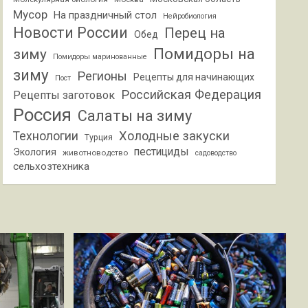
Мусор
На праздничный стол
Нейробиология
Новости России
Перец на
Обед
Помидоры на
зиму
Помидоры маринованные
зиму
Регионы
Рецепты для начинающих
Пост
Российская Федерация
Рецепты заготовок
Россия
Салаты на зиму
Холодные закуски
Технологии
Турция
пестициды
Экология
животноводство
садоводство
сельхозтехника