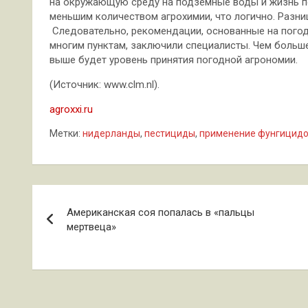
на окружающую среду на подземные воды и жизнь по
меньшим количеством агрохимии, что логично. Разни
Следовательно, рекомендации, основанные на погод
многим пунктам, заключили специалисты. Чем больш
выше будет уровень принятия погодной агрономии.
(Источник: www.clm.nl).
agroxxi.ru
Метки:
нидерланды
,
пестициды
,
применение фунгицид
Навигация
Американская соя попалась в «пальцы
по
мертвеца»
записям